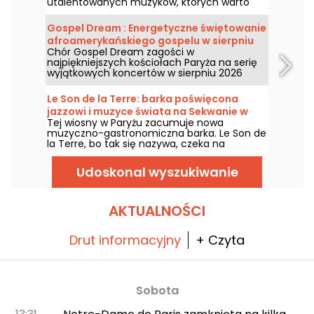
utalentowanych muzyków, których warto
zobaczyć i posłuchać w malowniczym,
wiejskim otoczeniu. Oto program
Gospel Dream : Energetyczne świętowanie
bezpłatnych koncertów do odkrycia od 24
afroamerykańskiego gospelu w sierpniu
czerwca do 6 września 2026 roku!
Chór Gospel Dream zagości w
2026 roku w Paryżu
najpiękniejszych kościołach Paryża na serię
wyjątkowych koncertów w sierpniu 2026
roku. To wyjątkowe doświadczenie
muzyczne, które celebruje nadzieję, jedność
Le Son de la Terre: barka poświęcona
i odporność poprzez autentyczne pieśni
jazzowi i muzyce świata na Sekwanie w
Afroamerykańskiego Kościoła.
Tej wiosny w Paryżu zacumuje nowa
Paryżu
muzyczno-gastronomiczna barka. Le Son de
la Terre, bo tak się nazywa, czeka na
miłośników jazzu i muzyki świata w 5.
dzielnicy na wyjątkowe doświadczenie
Udoskonal wyszukiwanie
łączące koncerty, bistronomiczne posiłki i
bar koktajlowy.
AKTUALNOŚCI
Drut informacyjny
+ Czyta
Sobota