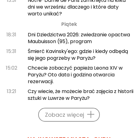
13:31
Notre-Dame de Paris zamknięta na kilka
dni we wrześniu: dlaczego i które daty
warto unikać?
Piątek
18:31
Dni Dziedzictwa 2026: zwiedzanie opactwa
Maubuisson (95), program
15:31
Śmierć Kavinsky'ego: gdzie i kiedy odbędą
się jego pogrzeby w Paryżu?
15:02
Chcecie zobaczyć papieża Leona XIV w
Paryżu? Oto data i godzina otwarcia
rezerwacji.
13:21
Czy wiecie, że możecie brać zajęcia z historii
sztuki w Luwrze w Paryżu?
Zobacz więcej