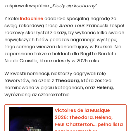
zaśpiewali wspólnie „
Kiedy się kochamy
”.
Z kolei
Indochine
odebrało specjalną nagrodę za
swoją rekordową trasę
Arena Tour
. Francuski zespół
rockowy skorzystał z okazji, by wykonać kilka swoich
największych hitów podczas nagranego występu;
tego samego wieczoru koncertujący w Brukseli. Nie
zapomniano także o hołdach dla Brigitte Bardot i
Nicole Croisille, które odeszły w 2025 roku.
W kwestii nominacji, niektórzy odgrywali rolę
faworytów, na czele z
Theodorą
, która została
nominowana w pięciu kategoriach, oraz
Heleną
,
wyróżnioną aż czterokrotnie.
Victoires de la Musique
2026: Theodora, Helena,
Feu! Chatterton... pełna lista