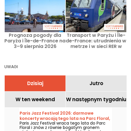
Prognoza pogody dla
Transport w Paryżu i Île-
Paryża i Île-de-France na
de-France: utrudnienia w
3–9 sierpnia 2026
metrze i w sieci RER w
dniach 3–9 sierpnia
2026.
UWAGI
Dzisiaj
Jutro
W ten weekend
W następnym tygodniu
Paris Jazz Festival 2026: darmowe
koncerty wracają tego lata na Parc Floral,
Paris Jazz Festival wraca tego lata do Parc
program
Floral i znów z równie bogatym gronem