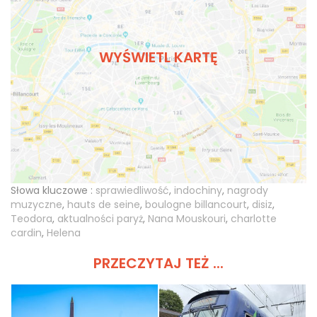
WYŚWIETL KARTĘ
Słowa kluczowe :
sprawiedliwość
,
indochiny
,
nagrody
muzyczne
,
hauts de seine
,
boulogne billancourt
,
disiz
,
Teodora
,
aktualności paryż
,
Nana Mouskouri
,
charlotte
cardin
,
Helena
PRZECZYTAJ TEŻ ...