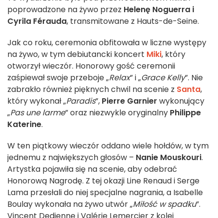
poprowadzone na żywo przez
Helenę Noguerra i
Cyrila Férauda
, transmitowane z Hauts-de-Seine.
Jak co roku, ceremonia obfitowała w liczne występy
na żywo, w tym debiutancki koncert
Miki
, który
otworzył wieczór. Honorowy gość ceremonii
zaśpiewał swoje przeboje „
Relax
” i „
Grace Kelly
”. Nie
zabrakło również pięknych chwil na scenie z
Santa
,
który wykonał „
Paradis
”,
Pierre Garnier
wykonujący
„
Pas une larme
” oraz niezwykle oryginalny
Philippe
Katerine
.
W ten piątkowy wieczór oddano wiele hołdów, w tym
jednemu z największych głosów –
Nanie Mouskouri
.
Artystka pojawiła się na scenie, aby odebrać
Honorową Nagrodę. Z tej okazji Line Renaud i Serge
Lama przesłali do niej specjalne nagrania, a Isabelle
Boulay wykonała na żywo utwór „
Miłość w spadku
”.
Vincent Dedienne i Valérie Lemercier z kolei