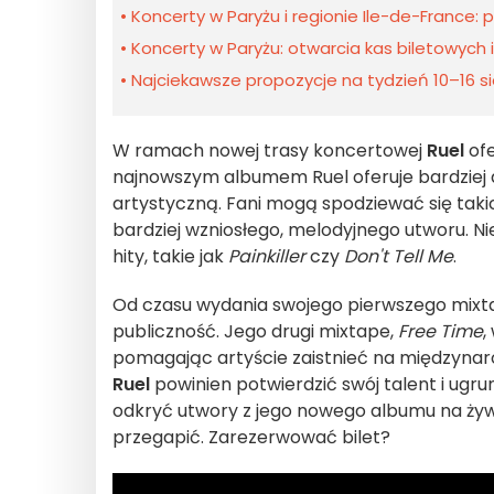
Koncerty w Paryżu i regionie Ile-de-France:
Koncerty w Paryżu: otwarcia kas biletowych
Najciekawsze propozycje na tydzień 10–16 sie
W ramach nowej trasy koncertowej
Ruel
ofe
najnowszym albumem Ruel oferuje bardziej 
artystyczną. Fani mogą spodziewać się tak
bardziej wzniosłego, melodyjnego utworu. Ni
hity, takie jak
Painkiller
czy
Don't Tell Me
.
Od czasu wydania swojego pierwszego mixt
publiczność. Jego drugi mixtape,
Free Time
,
pomagając artyście zaistnieć na międzyna
Ruel
powinien potwierdzić swój talent i ugr
odkryć utwory z jego nowego albumu na ży
przegapić. Zarezerwować bilet?