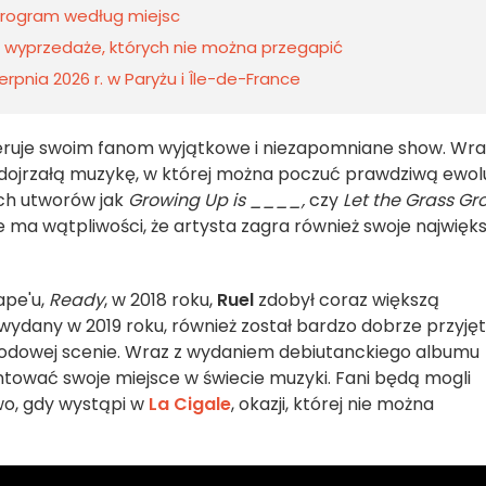
 program według miejsc
 i wyprzedaże, których nie można przegapić
rpnia 2026 r. w Paryżu i Île-de-France
ruje swoim fanom wyjątkowe i niezapomniane show. Wra
dojrzałą muzykę, w której można poczuć prawdziwą ewol
ich utworów jak
Growing Up is ____,
czy
Let the Grass Gr
e ma wątpliwości, że artysta zagra również swoje najwięk
ape'u,
Ready
, w 2018 roku,
Ruel
zdobył coraz większą
 wydany w 2019 roku, również został bardzo dobrze przyjęt
rodowej scenie. Wraz z wydaniem debiutanckiego albumu
untować swoje miejsce w świecie muzyki. Fani będą mogli
wo, gdy wystąpi w
La Cigale
, okazji, której nie można