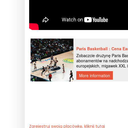
Zarejestruj swoją placówkę, kliknij tutaj