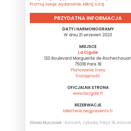
Promuj swoje wydarzenie, kliknij tutaj
PRZYDATNA INFORMACJA
DATY I HARMONOGRAMY
W dniu 21 wrzesień 2023
MIEJSCE
La Cigale
120 Boulevard Marguerite de Rochechouar
75018
Paris 18
Planowanie trasy
Dostępność
OFICJALNA STRONA
www.lacigale.fr
REZERWACJE
billetterie.aegpresents.fr
Słowa kluczowe :
koncert
,
cykada
,
Paryż 18
,
koncer