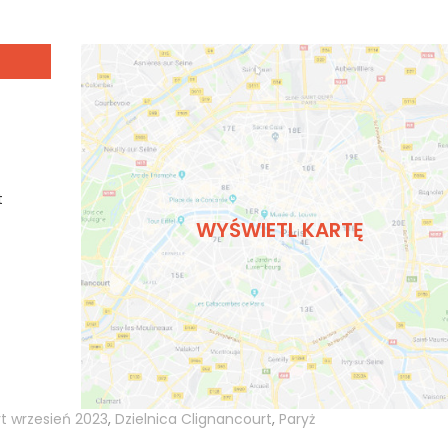
t
WYŚWIETL KARTĘ
t wrzesień 2023
,
Dzielnica Clignancourt
,
Paryż