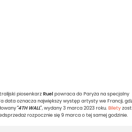
ralijski piosenkarz
Ruel
powraca do Paryża na specjalny
Ta data oznacza największy występ artysty we Francji, gd
ułowany
"4TH WALL
", wydany 3 marca 2023 roku.
Bilety
zos
zedsprzedaż rozpocznie się 9 marca o tej samej godzinie.