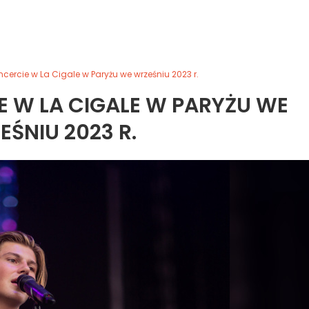
ncercie w La Cigale w Paryżu we wrześniu 2023 r.
E W LA CIGALE W PARYŻU WE
ŚNIU 2023 R.