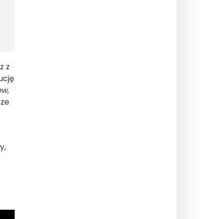
z z
ucję
ow
,
sze
y,