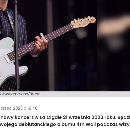
©Wikicommons/Bruce
arzec 2023 o 18:46
e nowy koncert w La Cigale 21 września 2023 roku. Będz
swojego debiutanckiego albumu 4th Wall podczas wizy