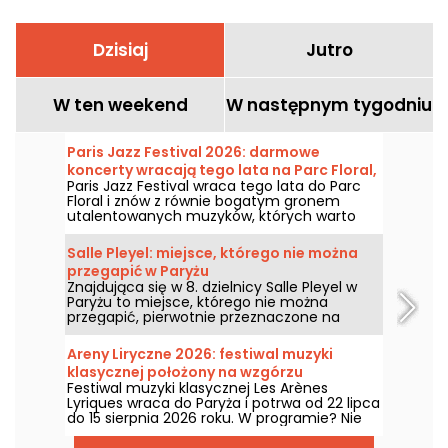
Dzisiaj
Jutro
W ten weekend
W następnym tygodniu
Paris Jazz Festival 2026: darmowe
koncerty wracają tego lata na Parc Floral,
Paris Jazz Festival wraca tego lata do Parc
program
Floral i znów z równie bogatym gronem
utalentowanych muzyków, których warto
zobaczyć i posłuchać w malowniczym,
wiejskim otoczeniu. Oto program
Salle Pleyel: miejsce, którego nie można
bezpłatnych koncertów do odkrycia od 24
przegapić w Paryżu
czerwca do 6 września 2026 roku!
Znajdująca się w 8. dzielnicy Salle Pleyel w
Paryżu to miejsce, którego nie można
przegapić, pierwotnie przeznaczone na
koncerty symfoniczne, a obecnie
poświęcone muzyce współczesnej. Otwarty
Areny Liryczne 2026: festiwal muzyki
w 1927 roku, był gospodarzem niektórych z
klasycznej położony na wzgórzu
największych nazwisk w muzyce i szczyci się
Festiwal muzyki klasycznej Les Arènes
Montmartre
stylem Art Deco, który wciąż jest tak
Lyriques wraca do Paryża i potrwa od 22 lipca
uwodzicielski jak zawsze!
do 15 sierpnia 2026 roku. W programie? Nie
mniej niż 16 koncertów w Arènes de