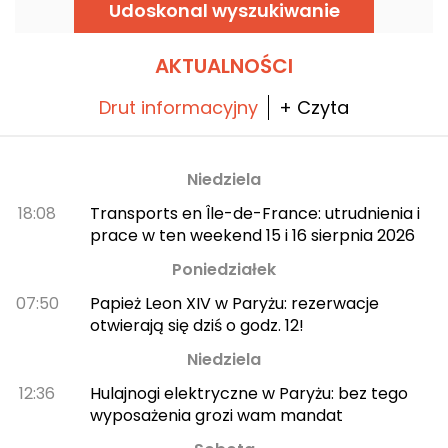
Montmartre, malowniczym miejscu
Udoskonal wyszukiwanie
stwarzającym idealne warunki do słuchania
wielkich klasyków.
AKTUALNOŚCI
Drut informacyjny
+ Czyta
Niedziela
18:08
Transports en Île-de-France: utrudnienia i
prace w ten weekend 15 i 16 sierpnia 2026
Poniedziałek
07:50
Papież Leon XIV w Paryżu: rezerwacje
otwierają się dziś o godz. 12!
Niedziela
12:36
Hulajnogi elektryczne w Paryżu: bez tego
wyposażenia grozi wam mandat