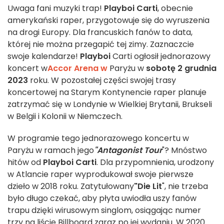
Uwaga fani muzyki trap!
Playboi Carti
, obecnie
amerykański raper, przygotowuje się do wyruszenia
na drogi Europy. Dla francuskich fanów to data,
której nie można przegapić tej zimy. Zaznaczcie
swoje kalendarze!
Playboi
Carti ogłosił jednorazowy
koncert w
Accor Arena w
Paryżu w
sobotę 2 grudnia
2023
roku. W pozostałej części swojej trasy
koncertowej na Starym Kontynencie raper planuje
zatrzymać się w Londynie w Wielkiej Brytanii, Brukseli
w Belgii i Kolonii w Niemczech.
W programie tego jednorazowego koncertu w
Paryżu w ramach jego
"Antagonist Tour
"? Mnóstwo
hitów od
Playboi Carti
. Dla przypomnienia, urodzony
w Atlancie raper wyprodukował swoje pierwsze
dzieło w 2018 roku. Zatytułowany
"Die Lit
", nie trzeba
było długo czekać, aby płyta uwiodła uszy fanów
trapu dzięki wirusowym singlom, osiągając numer
trzy na liście Billboard zaraz po jej wydaniu. W 2020