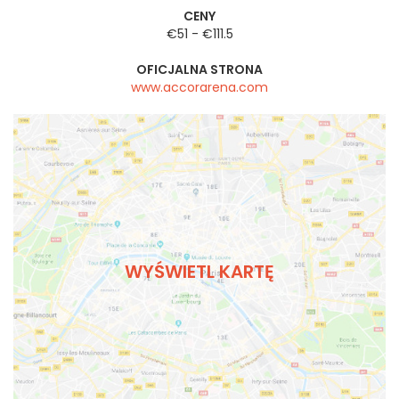
CENY
€51 - €111.5
OFICJALNA STRONA
www.accorarena.com
WYŚWIETL KARTĘ