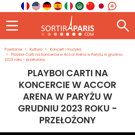
Powitanie
Kultura
Koncert i muzyka
Playboi Carti na koncercie w Accor Arena w Paryżu w grudniu
2023 roku - przełożony
PLAYBOI CARTI NA
KONCERCIE W ACCOR
ARENA W PARYŻU W
GRUDNIU 2023 ROKU -
PRZEŁOŻONY