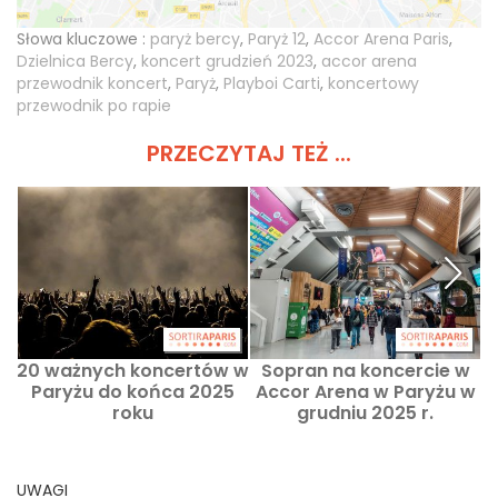
Słowa kluczowe :
paryż bercy
,
Paryż 12
,
Accor Arena Paris
,
Dzielnica Bercy
,
koncert grudzień 2023
,
accor arena
przewodnik koncert
,
Paryż
,
Playboi Carti
,
koncertowy
przewodnik po rapie
PRZECZYTAJ TEŻ ...
20 ważnych koncertów w
Sopran na koncercie w
Paryżu do końca 2025
Accor Arena w Paryżu w
A
roku
grudniu 2025 r.
UWAGI