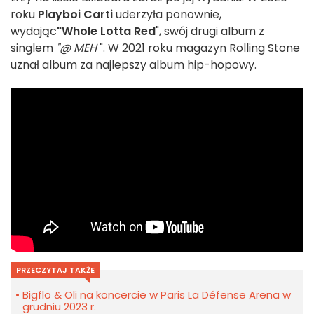
roku
Playboi Carti
uderzyła ponownie,
wydając
"Whole Lotta Red
", swój drugi album z
singlem
"@ MEH
". W 2021 roku magazyn Rolling Stone
uznał album za najlepszy album hip-hopowy.
PRZECZYTAJ TAKŻE
Bigflo & Oli na koncercie w Paris La Défense Arena w
grudniu 2023 r.