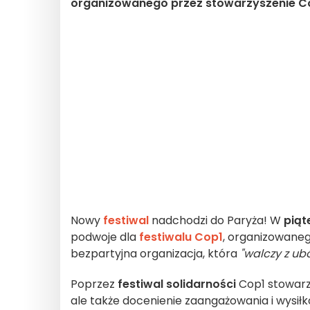
organizowanego przez stowarzyszenie C
Nowy
festiwal
nadchodzi do Paryża! W
piąt
podwoje dla
festiwalu Cop1
, organizowane
bezpartyjna organizacja, która
"walczy z ub
Poprzez
festiwal solidarności
Cop1 stowarz
ale także docenienie zaangażowania i wysiłk