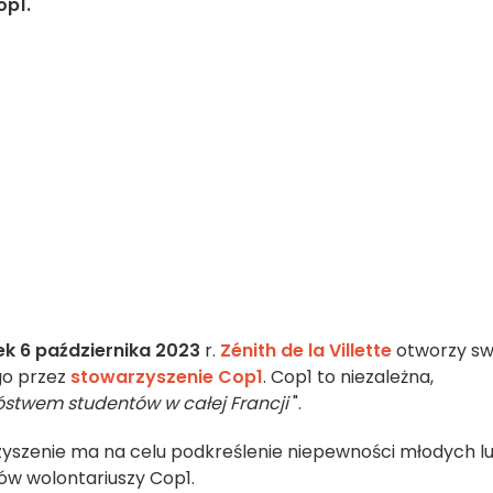
op1.
ek 6 października 2023
r.
Zénith de la Villette
otworzy sw
go przez
stowarzyszenie Cop1
. Cop1 to niezależna,
óstwem studentów w całej Francji
".
yszenie ma na celu podkreślenie niepewności młodych lu
ów wolontariuszy Cop1.