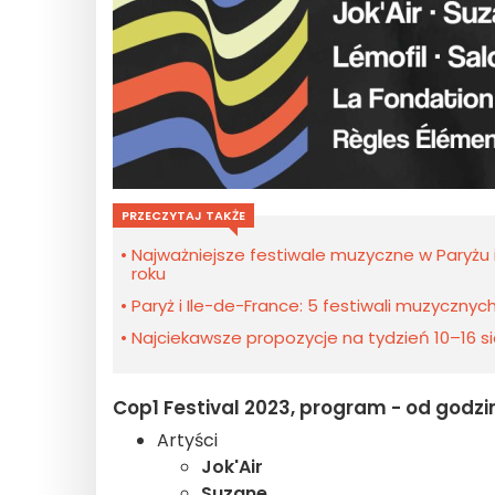
PRZECZYTAJ TAKŻE
Najważniejsze festiwale muzyczne w Paryżu i
roku
Paryż i Ile-de-France: 5 festiwali muzycznyc
Najciekawsze propozycje na tydzień 10–16 sie
Cop1 Festival 2023, program - od godzin
Artyści
Jok'Air
Suzane