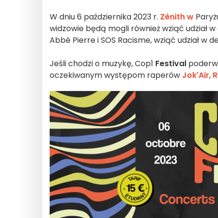
W dniu 6 października 2023 r.
Zénith w
Paryżu
widzowie będą mogli również wziąć udział w 
Abbé Pierre i SOS Racisme, wziąć udział w d
Jeśli chodzi o muzykę, Cop1
Festival
poderwie
oczekiwanym występom raperów
Jok'Air
,
R