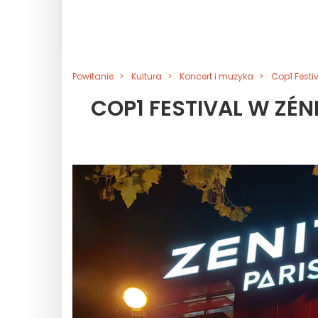
Powitanie
Kultura
Koncert i muzyka
Cop1 Festiv
COP1 FESTIVAL W ZÉN