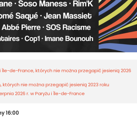
 Île-de-France, których nie można przegapić jesienią 2026
h, których nie można przegapić jesienią 2023 roku
rpnia 2026 r. w Paryżu i Île-de-France
y 16:00