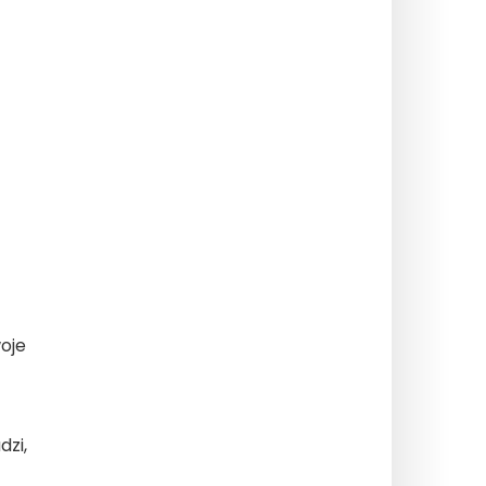
oje
dzi,