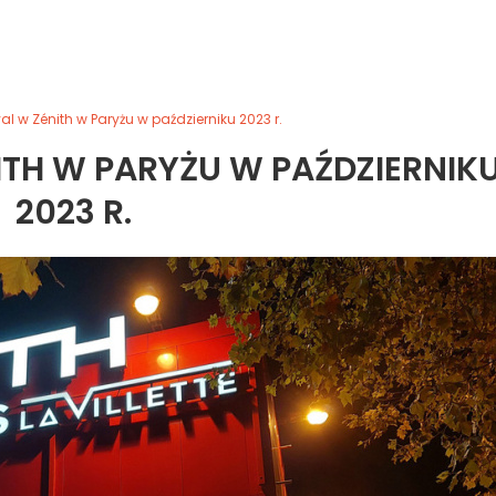
al w Zénith w Paryżu w październiku 2023 r.
ITH W PARYŻU W PAŹDZIERNIK
2023 R.