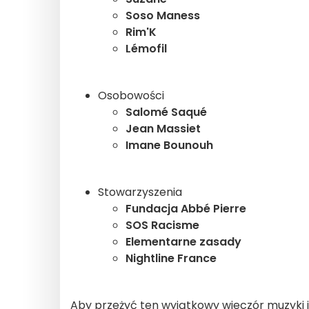
Soso Maness
Rim'K
Lémofil
Osobowości
Salomé Saqué
Jean Massiet
Imane Bounouh
Stowarzyszenia
Fundacja Abbé Pierre
SOS Racisme
Elementarne zasady
Nightline France
Aby przeżyć ten wyjątkowy wieczór muzyki i so