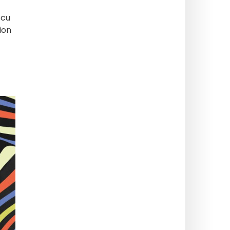
scu
ion