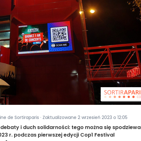
ine de Sortiraparis · Zaktualizowane 2 wrzesień 2023 o 12:05
że debaty i duch solidarności: tego można się spodziew
023 r. podczas pierwszej edycji Cop1 Festival