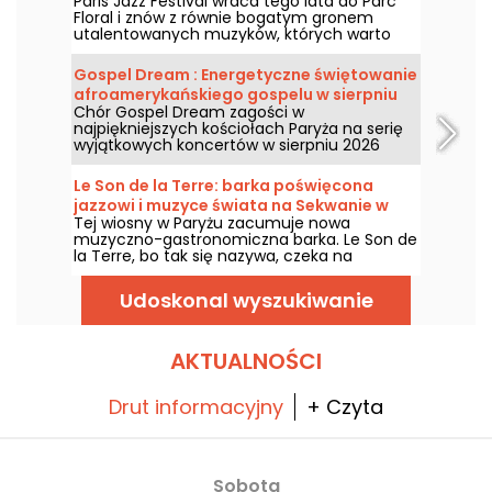
Paris Jazz Festival wraca tego lata do Parc
program
Floral i znów z równie bogatym gronem
utalentowanych muzyków, których warto
zobaczyć i posłuchać w malowniczym,
wiejskim otoczeniu. Oto program
Gospel Dream : Energetyczne świętowanie
bezpłatnych koncertów do odkrycia od 24
afroamerykańskiego gospelu w sierpniu
czerwca do 6 września 2026 roku!
Chór Gospel Dream zagości w
2026 roku w Paryżu
najpiękniejszych kościołach Paryża na serię
wyjątkowych koncertów w sierpniu 2026
roku. To wyjątkowe doświadczenie
muzyczne, które celebruje nadzieję, jedność
Le Son de la Terre: barka poświęcona
i odporność poprzez autentyczne pieśni
jazzowi i muzyce świata na Sekwanie w
Afroamerykańskiego Kościoła.
Tej wiosny w Paryżu zacumuje nowa
Paryżu
muzyczno-gastronomiczna barka. Le Son de
la Terre, bo tak się nazywa, czeka na
miłośników jazzu i muzyki świata w 5.
dzielnicy na wyjątkowe doświadczenie
Udoskonal wyszukiwanie
łączące koncerty, bistronomiczne posiłki i
bar koktajlowy.
AKTUALNOŚCI
Drut informacyjny
+ Czyta
Sobota