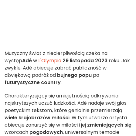
Muzyczny świat z niecierpliwością czeka na
występ
Adé
w
L'Olympia
29 listopada 2023
roku. Jak
zwykle, Adé obiecuje zabrać publiczność w
dźwiękową podróż od
bujnego popu
po
futurystyczne country
.
Charakteryzujący się umiejętnością odkrywania
najskrytszych uczuć ludzkości, Adé nadaje swój głos
poetyckim tekstom, które genialnie przemierzają
wiele krajobrazów miłości
. W tym utworze artysta
obiecuje zanurzyć się w miłości i jej
zmieniających się
wzorcach
pogodowych
, uniwersalnym temacie