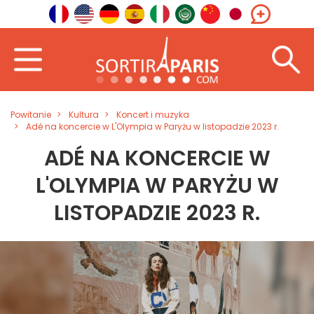
Powitanie
Kultura
Koncert i muzyka
Adé na koncercie w L'Olympia w Paryżu w listopadzie 2023 r.
ADÉ NA KONCERCIE W
L'OLYMPIA W PARYŻU W
LISTOPADZIE 2023 R.