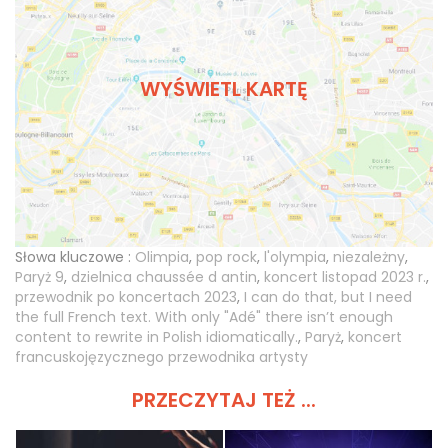
WYŚWIETL KARTĘ
Słowa kluczowe :
Olimpia
,
pop rock
,
l'olympia
,
niezależny
,
Paryż 9
,
dzielnica chaussée d antin
,
koncert listopad 2023 r.
,
przewodnik po koncertach 2023
,
I can do that, but I need
the full French text. With only "Adé" there isn’t enough
content to rewrite in Polish idiomatically.
,
Paryż
,
koncert
francuskojęzycznego przewodnika artysty
PRZECZYTAJ TEŻ ...