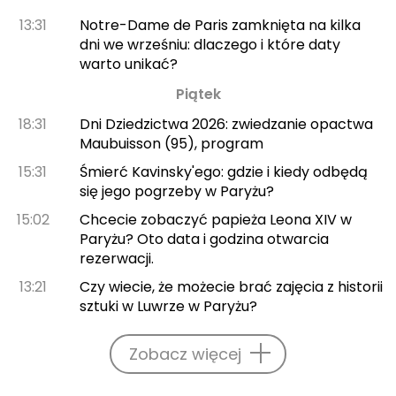
13:31
Notre-Dame de Paris zamknięta na kilka
dni we wrześniu: dlaczego i które daty
warto unikać?
Piątek
18:31
Dni Dziedzictwa 2026: zwiedzanie opactwa
Maubuisson (95), program
15:31
Śmierć Kavinsky'ego: gdzie i kiedy odbędą
się jego pogrzeby w Paryżu?
15:02
Chcecie zobaczyć papieża Leona XIV w
Paryżu? Oto data i godzina otwarcia
rezerwacji.
13:21
Czy wiecie, że możecie brać zajęcia z historii
sztuki w Luwrze w Paryżu?
Zobacz więcej