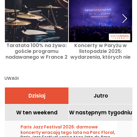
Taratata 100% na żywo:
Koncerty w Paryżu w
goście programu
listopadzie 2025:
nadawanego w France 2
wydarzenia, których nie
24 kwietnia 2026
można przegapić w
regionie paryskim w tym
miesiącu
UWAGI
Dzisiaj
Jutro
W ten weekend
W następnym tygodniu
Paris Jazz Festival 2026: darmowe
koncerty wracają tego lata na Parc Floral,