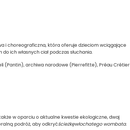
wa i choreograficzna, która oferuje dzieciom wciągające
 do ich własnych ciał podczas słuchania.
 (Pantin), archiwa narodowe (Pierrefitte), Préau Crétier
 także w oparciu o aktualne kwestie ekologiczne, dwaj
eralną podróż, aby odkryć
ścieżkę
włochatego wombata
.