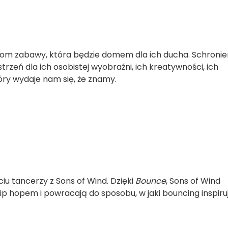
iom zabawy, która będzie domem dla ich ducha. Schronien
trzeń dla ich osobistej wyobraźni, ich kreatywności, ich
óry wydaje nam się, że znamy.
iu tancerzy z Sons of Wind. Dzięki
Bounce
, Sons of Wind
hip hopem i powracają do sposobu, w jaki bouncing inspiruj