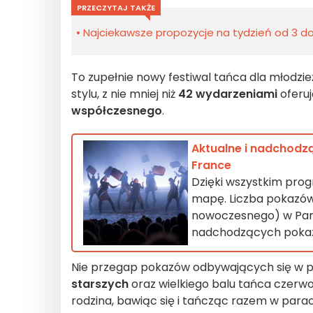
PRZECZYTAJ TAKŻE
Najciekawsze propozycje na tydzień od 3 do 
To zupełnie nowy festiwal tańca dla młodzie
stylu, z nie mniej niż
42 wydarzeniami
oferu
współczesnego
.
Aktualne i nadchodzą
France
Dzięki wszystkim pro
mapę. Liczba pokazów i
nowoczesnego) w Paryżu
nadchodzących pokazó
Nie przegap pokazów odbywających się w po
starszych
oraz wielkiego balu tańca czerw
rodzina, bawiąc się i tańcząc razem w parac