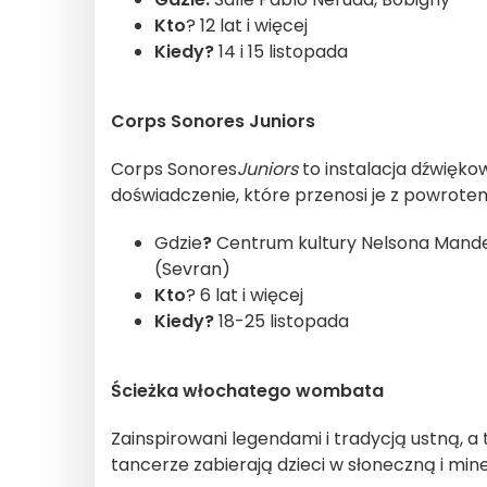
Kto
? 12 lat i więcej
Kiedy?
14 i 15 listopada
Corps Sonores Juniors
Corps Sonores
Juniors
to instalacja dźwięko
doświadczenie, które przenosi je z powrotem
Gdzie
?
Centrum kultury Nelsona Mandeli
(Sevran)
Kto
? 6 lat i więcej
Kiedy?
18-25 listopada
Ścieżka włochatego wombata
Zainspirowani legendami i tradycją ustną, a
tancerze zabierają dzieci w słoneczną i min