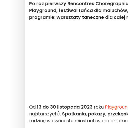
Po raz pierwszy Rencontres Chorégraphiqu
Playground, festiwal tańca dla maluchów, 
programie: warsztaty taneczne dla całej 
Od
13 do 30 listopada 2023
roku
Playground
najstarszych).
Spotkania
,
pokazy
,
przekąsk
rodzinę w dwunastu miastach w departam