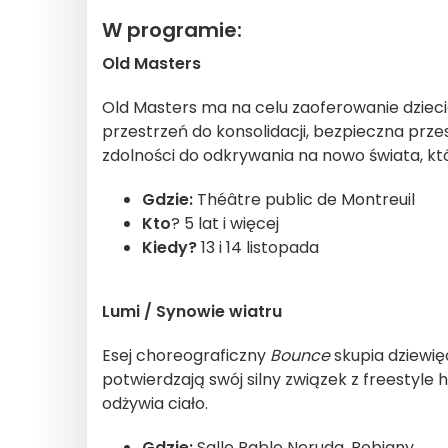
W programie:
Old Masters
Old Masters ma na celu zaoferowanie dziec
przestrzeń do konsolidacji, bezpieczna przes
zdolności do odkrywania na nowo świata, kt
Gdzie:
Théâtre public de Montreuil
Kto
? 5 lat i więcej
Kiedy?
13 i 14 listopada
Lumi / Synowie wiatru
Esej choreograficzny
Bounce
skupia dziewięc
potwierdzają swój silny związek z freestyle 
odżywia ciało.
Gdzie:
Salle Pablo Neruda, Bobigny