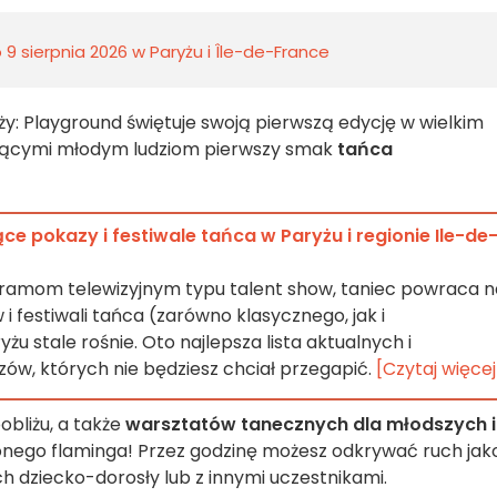
9 sierpnia 2026 w Paryżu i Île-de-France
ży: Playground świętuje swoją pierwszą edycję w wielkim
jącymi młodym ludziom pierwszy smak
tańca
ce pokazy i festiwale tańca w Paryżu i regionie Ile-de
gramom telewizyjnym typu talent show, taniec powraca n
 festiwali tańca (zarówno klasycznego, jak i
 stale rośnie. Oto najlepsza lista aktualnych i
w, których nie będziesz chciał przegapić.
[Czytaj więcej
bliżu, a także
warsztatów tanecznych dla młodszych i
onego flaminga! Przez godzinę możesz odkrywać ruch jak
h dziecko-dorosły lub z innymi uczestnikami.