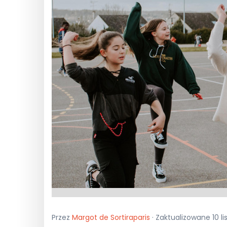
Przez
Margot de Sortiraparis
· Zaktualizowane 10 li