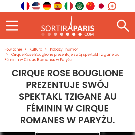
Powitanie
Kultura
Pokazy i humor
Cirque Rose Bouglione prezentuje swój spektakl Tzigane au
Féminin w Cirque Romanes w Paryżu.
CIRQUE ROSE BOUGLIONE
PREZENTUJE SWÓJ
SPEKTAKL TZIGANE AU
FÉMININ W CIRQUE
ROMANES W PARYŻU.