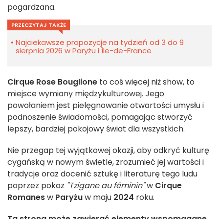
pogardzana.
PRZECZYTAJ TAKŻE
Najciekawsze propozycje na tydzień od 3 do 9
sierpnia 2026 w Paryżu i Île-de-France
Cirque Rose Bouglione
to coś więcej niż show, to
miejsce wymiany międzykulturowej. Jego
powołaniem jest pielęgnowanie otwartości umysłu i
podnoszenie świadomości, pomagając stworzyć
lepszy, bardziej pokojowy świat dla wszystkich.
Nie przegap tej wyjątkowej okazji, aby odkryć kulturę
cygańską w nowym świetle, zrozumieć jej wartości i
tradycje oraz docenić sztukę i literaturę tego ludu
poprzez pokaz
"Tzigane au féminin"
w
Cirque
Romanes
w
Paryżu
w maju
2024
roku.
Ta strona może zawierać elementy wspomagane