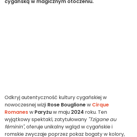
cygańską w magicznym otoczeniu.
Odkryj autentyczność kultury cygańskiej w
nowoczesnej wizji
Rose Bouglione
w
Cirque
Romanes
w
Paryżu
w maju
2024
roku. Ten
wyjątkowy spektakl, zatytułowany
"Tzigane au
féminin",
oferuje unikalny wgląd w cygańskie i
romskie zwyczaje poprzez pokaz bogaty w kolory,