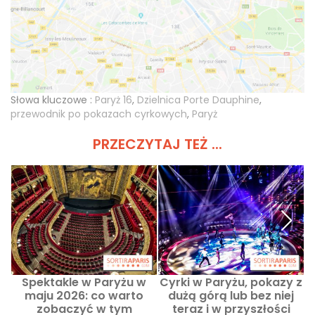
Słowa kluczowe :
Paryż 16
,
Dzielnica Porte Dauphine
,
przewodnik po pokazach cyrkowych
,
Paryż
PRZECZYTAJ TEŻ ...
Spektakle w Paryżu w
Cyrki w Paryżu, pokazy z
F
maju 2026: co warto
dużą górą lub bez niej
zobaczyć w tym
teraz i w przyszłości