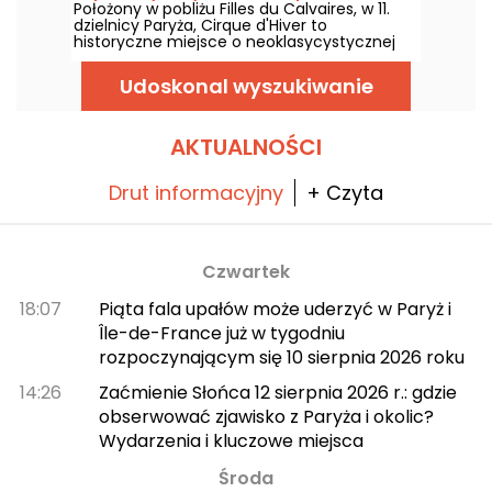
Położony w pobliżu Filles du Calvaires, w 11.
dzielnicy Paryża, Cirque d'Hiver to
historyczne miejsce o neoklasycystycznej
architekturze. Jeden z najstarszych stałych
cyrków w Europie, nadal prezentuje sztukę
Udoskonal wyszukiwanie
cyrkową ku uciesze rodzin.
AKTUALNOŚCI
Drut informacyjny
+ Czyta
Czwartek
18:07
Piąta fala upałów może uderzyć w Paryż i
Île-de-France już w tygodniu
rozpoczynającym się 10 sierpnia 2026 roku
14:26
Zaćmienie Słońca 12 sierpnia 2026 r.: gdzie
obserwować zjawisko z Paryża i okolic?
Wydarzenia i kluczowe miejsca
Środa