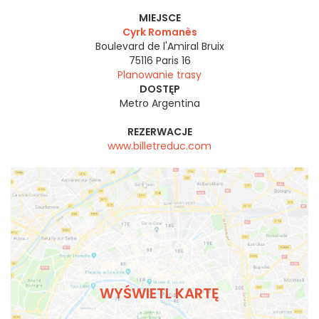
MIEJSCE
Cyrk Romanès
Boulevard de l'Amiral Bruix
75116
Paris 16
Planowanie trasy
DOSTĘP
Metro Argentina
REZERWACJE
www.billetreduc.com
WYŚWIETL KARTĘ