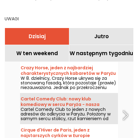
miesiącu
UWAGI
Dzisiaj
Jutro
W ten weekend
W następnym tygodniu
Crazy Horse, jeden z najbardziej
charakterystycznych kabaretów w Paryżu
W 8. dzielnicy, Crazy Horse ukrywa się za
stonowaną fasadą, która pozostaje (prawie)
niezauważona. Jednak po przekroczeniu
drzwi wejściowych zostaniesz przeniesiony
do zupełnie innej atmosfery, biorąc udział w
Cartel Comedy Club: nowy klub
cudownym pokazie obejmującym taniec,
komediowy w sercu Paryża - nasza
występy i oświetlony wystrój.
Cartel Comedy Club to jeden z nowych
recenzja
adresów do odkrycia w Paryżu. Położony w
samym sercu stolicy, rzut kamieniem od
Hôtel de Ville, Cartel Comedy Club to także
bar i restauracja. Wypróbowaliśmy go i
Cirque d'Hiver de Paris, jeden z
wydaliśmy nasz werdykt!
najstarszych cyrków w Europie