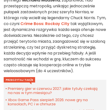
słynnego
Michaela Madsena
, zapanować nad
przestępczą metropolią, unikając jednocześnie
pułapek zastawionych przez szeryfa Norrisa, w
którego rolę wcielił się legendarny Chuck Norris. Tym,
co czyni
Crime Boss: Rockay City
tak wyjątkowym,
jest dynamiczna rozgrywka: każda sesja oferuje nowe
doświadczenia. Niezależnie od tego, czy chcesz
przejąć terytoria miasta, zaangażować się w szaloną
strzelaninę, czy też przyjąć dyskretną strategię,
każda decyzja wpłynie na przebieg fabuły. A jeśli
samotność nie wchodzi w grę, kluczem do sukcesu
często okazuje się kooperacja online w trybie
wieloosobowym (do 4 uczestników).
PRZECZYTAJ TAKŻE
Premiery gier w czerwcu 2027: jakie tytuły czekają
na nas w tym miesiącu?
Xbox Game Pass sierpień 2026: nowe gry na
konsolach, PC i w chmurze