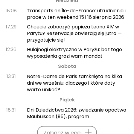
Niedziela
18:08
Transports en Île-de-France: utrudnienia i
prace w ten weekend 15 i 16 sierpnia 2026
17:29
Chcecie zobaczyć papieża Leona XIV w
Paryżu? Rezerwacje otwierają się jutro —
przygotujcie się!
12:36
Hulajnogi elektryczne w Paryżu: bez tego
wyposażenia grozi wam mandat
Sobota
13:31
Notre-Dame de Paris zamknięta na kilka
dni we wrześniu: dlaczego i które daty
warto unikać?
Piątek
18:31
Dni Dziedzictwa 2026: zwiedzanie opactwa
Maubuisson (95), program
Zobacz więcej