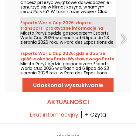
Chcesz przeżyć wyjątkowe doświadczenie i
zanurzyć się w klimat kasyna, w samym
sercu Paryża? W takim razie wybierz Club
Barrière na Polach Elizejskich! Usytuowany na
najsłynniejszej alei świata, ten lokal to klub
Esports World Cup 2026: dojazd,
gier o kameralnej atmosferze, najnowszy
transport i praktyczne informacje na
projekt gigantycznego koncernu
Miasto Paryż będzie gospodarzem Esports
terenie Porte de Versailles
kasynowego we Francji. Fani pokera znajdą
World Cup 2026 w dniach od 6 lipca do 23
tu bogatą ofertę cash game oraz
sierpnia 2026 roku w Parc des Expositions de
cotygodniowe turnieje. Miłośnicy gier
la Porte de Versailles, gdzie odbędą się
przeciwko krupierowi mogą obstawiać przy
międzynarodowe rozgrywki w gry wideo.
stołach Blackjacka, Ultimate Poker i Punto
Esports World Cup 2026: gdzie dobrze
Dojazd, środki transportu... Podajemy
Banco.
zjeść w okolicy Parku Wystawowego Porte
wszystkie informacje, które pomogą
Miasto Paryż będzie gospodarzem Esports
de Versailles?
zoptymalizować Twój przyjazd!
World Cup 2026 w dniach od 6 lipca do 23
sierpnia 2026 roku w Parc des Expositions
przy Porte de Versailles, podczas
międzynarodowych zawodów gier wideo. A
Udoskonal wyszukiwanie
co z jedzeniem między dwoma meczami?
Oto nasze rady i wybrana lista miejsc, gdzie
warto zatrzymać się na przekąskę!
AKTUALNOŚCI
Drut informacyjny
+ Czyta