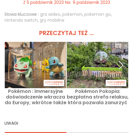
Z 5 październik 2023 Na 9 październik 2023
Słowa kluczowe :
gra wideo
,
pokemon
,
pokemon go
,
nintendo switch
,
gry mobilne
PRZECZYTAJ TEŻ ...
Pokémon : immersyjne
Pokémon Pokopia:
doświadczenie wkracza
bezpłatna strefa relaksu,
do Europy, wkrótce także
która pozwala zanurzyć
w Paryżu?
się w grze w Ateliers
Gaîté
UWAGI