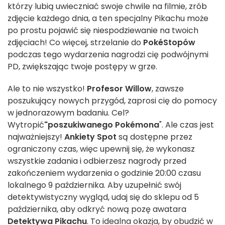
którzy lubią uwieczniać swoje chwile na filmie, zrób
zdjęcie każdego dnia, a ten specjalny Pikachu może
po prostu pojawić się niespodziewanie na twoich
zdjęciach! Co więcej, strzelanie do
PokéStopów
podczas tego wydarzenia nagrodzi cię podwójnymi
PD, zwiększając twoje postępy w grze.
Ale to nie wszystko!
Profesor Willow
, zawsze
poszukujący nowych przygód, zaprosi cię do pomocy
w jednorazowym badaniu. Cel?
Wytropić
"poszukiwanego Pokémona
". Ale czas jest
najważniejszy!
Ankiety Spot
są dostępne przez
ograniczony czas, więc upewnij się, że wykonasz
wszystkie zadania i odbierzesz nagrody przed
zakończeniem wydarzenia o godzinie 20:00 czasu
lokalnego 9 października. Aby uzupełnić swój
detektywistyczny wygląd, udaj się do sklepu od 5
października, aby odkryć nową pozę awatara
Detektywa Pikachu
. To idealna okazja, by obudzić w