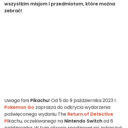
wszystkim misjom i przedmiotom, które można
zebrać!
Uwaga fani
Pikachu
! Od 5 do 9 października 2023 r.
Pokemon Go
zaprasza do odkrycia wydarzenia
poświęconego wydaniu The
Return of Detective
Pi
kachu, oczekiwanego na
Nintendo Switch
od 6
października. W tym okresie spodziewaj się zobaczyć