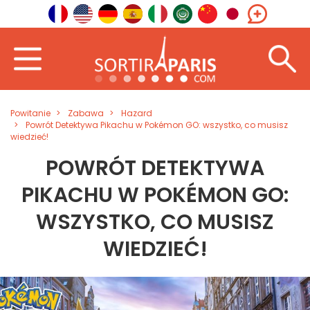
Powitanie
Zabawa
Hazard
Powrót Detektywa Pikachu w Pokémon GO: wszystko, co musisz
wiedzieć!
POWRÓT DETEKTYWA
PIKACHU W POKÉMON GO:
WSZYSTKO, CO MUSISZ
WIEDZIEĆ!