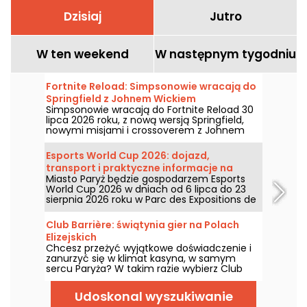
Dzisiaj
Jutro
W ten weekend
W następnym tygodniu
Fortnite Reload: Simpsonowie wracają do
Springfield z Johnem Wickiem
Simpsonowie wracają do Fortnite Reload 30
lipca 2026 roku, z nową wersją Springfield,
nowymi misjami i crossoverem z Johnem
Wickiem. Aktualizacja dodaje kilka
ikonicznych miejsc, specjalny styl dla
Esports World Cup 2026: dojazd,
słynnego zabójcy i nowe elementy rozgrywki.
transport i praktyczne informacje na
Miasto Paryż będzie gospodarzem Esports
terenie Porte de Versailles
World Cup 2026 w dniach od 6 lipca do 23
sierpnia 2026 roku w Parc des Expositions de
la Porte de Versailles, gdzie odbędą się
międzynarodowe rozgrywki w gry wideo.
Club Barrière: świątynia gier na Polach
Dojazd, środki transportu... Podajemy
Elizejskich
wszystkie informacje, które pomogą
Chcesz przeżyć wyjątkowe doświadczenie i
zoptymalizować Twój przyjazd!
zanurzyć się w klimat kasyna, w samym
sercu Paryża? W takim razie wybierz Club
Barrière na Polach Elizejskich! Usytuowany na
najsłynniejszej alei świata, ten lokal to klub
Udoskonal wyszukiwanie
gier o kameralnej atmosferze, najnowszy