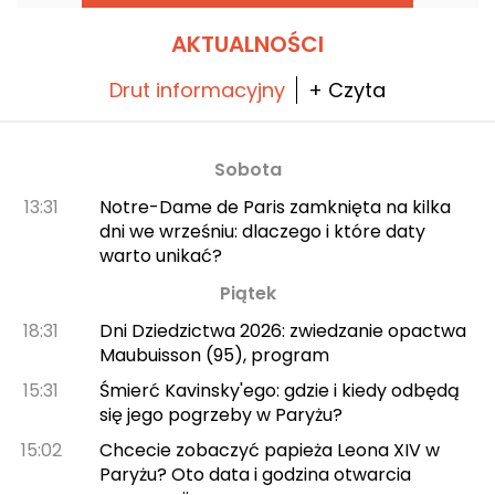
projekt gigantycznego koncernu
kasynowego we Francji. Fani pokera znajdą
tu bogatą ofertę cash game oraz
AKTUALNOŚCI
cotygodniowe turnieje. Miłośnicy gier
przeciwko krupierowi mogą obstawiać przy
stołach Blackjacka, Ultimate Poker i Punto
Drut informacyjny
+ Czyta
Banco.
Sobota
13:31
Notre-Dame de Paris zamknięta na kilka
dni we wrześniu: dlaczego i które daty
warto unikać?
Piątek
18:31
Dni Dziedzictwa 2026: zwiedzanie opactwa
Maubuisson (95), program
15:31
Śmierć Kavinsky'ego: gdzie i kiedy odbędą
się jego pogrzeby w Paryżu?
15:02
Chcecie zobaczyć papieża Leona XIV w
Paryżu? Oto data i godzina otwarcia