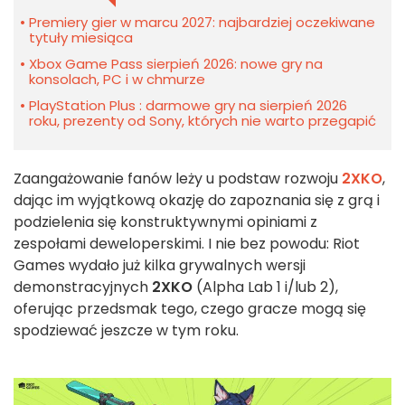
Premiery gier w marcu 2027: najbardziej oczekiwane
tytuły miesiąca
Xbox Game Pass sierpień 2026: nowe gry na
konsolach, PC i w chmurze
PlayStation Plus : darmowe gry na sierpień 2026
roku, prezenty od Sony, których nie warto przegapić
Zaangażowanie fanów leży u podstaw rozwoju
2XKO
,
dając im wyjątkową okazję do zapoznania się z grą i
podzielenia się konstruktywnymi opiniami z
zespołami deweloperskimi. I nie bez powodu: Riot
Games wydało już kilka grywalnych wersji
demonstracyjnych
2XKO
(Alpha Lab 1 i/lub 2)
,
oferując przedsmak tego, czego gracze mogą się
spodziewać jeszcze w tym roku.