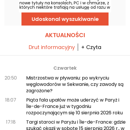
nowe tytuły na konsolach, PC i w chmurze, z
których niektóre trafiają na usługę od razu w
dniu premiery. Oto najważniejsze nowości,
które Microsoft zapowiedział dla abonentów.
Udoskonal wyszukiwanie
AKTUALNOŚCI
Drut informacyjny
+ Czyta
Czwartek
20:50
Mistrzostwa w pływaniu: po wykryciu
węglowodorów w Sekwanie, czy zawody są
zagrożone?
18:07
Piąta fala upałów może uderzyć w Paryż i
Île-de-France już w tygodniu
rozpoczynającym się 10 sierpnia 2026 roku
17:18
Targi staroci w Paryżu i Île-de-France: gdzie
szukać okazji w sobotę 15 sierpnia 2026 r., w