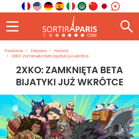
Powitanie
Zabawa
Hazard
2XKO: Zamknięta beta bijatyki już wkrótce
2XKO: ZAMKNIĘTA BETA
BIJATYKI JUŻ WKRÓTCE