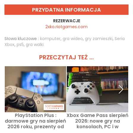
PRZYDATNA INFORMACJA
REZERWACJE
2xko.riotgames.com
Słowa kluczowe :
komputer
,
gra wideo
,
gry zamieszki
,
Seria
Xbox
,
ps5
,
gra walki
PRZECZYTAJ TEŻ ...
PlayStation Plus :
Xbox Game Pass sierpień
darmowe gry na sierpień
2026: nowe gry na
2026 roku, prezenty od
konsolach, PC i w
Sony, których nie warto
chmurze