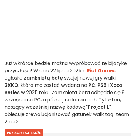
Już wkrótce będzie można wypróbować tę bijatykę
przyszłości! W dniu 22 lipca 2025 r.
Riot Games
ogłosiło
zamkniętą betę
swojej nowej gry walki,
2XKO
, która ma zostać wydana na
PC
,
PS5
i
Xbox
Series
w 2025 roku. Zamknięta beta odbędzie się 9
września na PC, a później na konsolach. Tytuł ten,
noszący wcześniej nazwę kodową
"Project L
",
obiecuje zrewolucjonizować gatunek walk tag-team
2 na 2.
PRZECZYTAJ TAKŻE