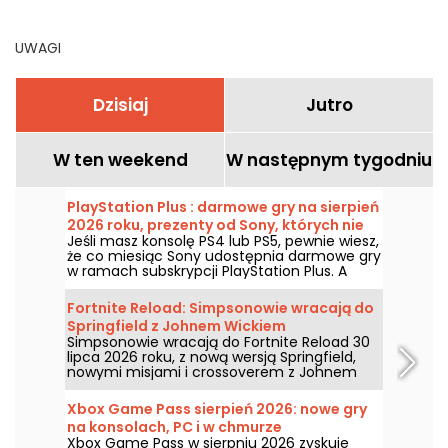
przegapić
UWAGI
Dzisiaj
Jutro
W ten weekend
W następnym tygodniu
PlayStation Plus : darmowe gry na sierpień
2026 roku, prezenty od Sony, których nie
Jeśli masz konsolę PS4 lub PS5, pewnie wiesz,
warto przegapić
że co miesiąc Sony udostępnia darmowe gry
w ramach subskrypcji PlayStation Plus. A
zatem, jakie darmowe tytuły czekają w
sierpniu 2026 roku? Poznaj listę wybranych
Fortnite Reload: Simpsonowie wracają do
gier na ten miesiąc.
Springfield z Johnem Wickiem
Simpsonowie wracają do Fortnite Reload 30
lipca 2026 roku, z nową wersją Springfield,
nowymi misjami i crossoverem z Johnem
Wickiem. Aktualizacja dodaje kilka
ikonicznych miejsc, specjalny styl dla
Xbox Game Pass sierpień 2026: nowe gry
słynnego zabójcy i nowe elementy rozgrywki.
na konsolach, PC i w chmurze
Xbox Game Pass w sierpniu 2026 zyskuje