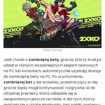
©Riot Games
Jeśli chodzi o
zamkniętą betę
, gracze, którzy brali już
udział w różnych wcześniejszych sesjach testowych
na PC lub konsolach, automatycznie uzyskają dostęp
do zamkniętej bety na PC. Po uruchomieniu
zamkniętej bet
y we wrześniu, uczestniczący w niej
gracze będą mogli kontynuować rozgrywkę aż do
oficjalnej premiery, która odbędzie się w
nieujawnionym jeszcze terminie. A dla tych, którzy
martwią się o utratę ekwipunku, bez paniki: postępy i