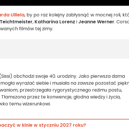
da Ulliela
, by po raz kolejny zabłysnąć w mocnej roli, kt
 Teichtmeister
,
Katharina Lorenz
i
Jeanne Werner
. Cors
iwanych filmów tej zimy.
 (Sissi) obchodzi swoje 40. urodziny. Jako pierwsza dama
ie mogła wyrażać siebie i musiała na zawsze pozostać pięk
waniom, przestrzegała rygorystycznego reżimu postu,
. Tłamszona przez te konwencje, głodna wiedzy i życia,
iwko temu wizerunkowi.
baczyć w kinie w styczniu 2027 roku?