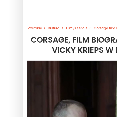
Powitanie
Kultura
Filmy i seriale
Corsage, film 
CORSAGE, FILM BIOGR
VICKY KRIEPS W