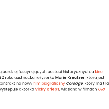
najbardziej fascynujących postaci historycznych, a
kino
22
roku austriacka reżyserka
Marie Kreutzer
, która jest
 kontrakt na nowy
film biograficzny
Corsage
, który ma tra
j występuje aktorka
Vicky Krieps
, widziana w filmach
Old
,