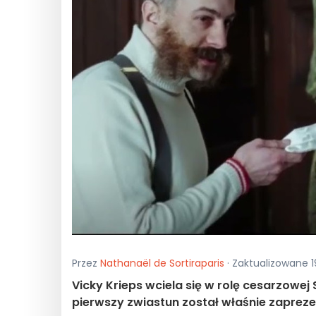
Przez
Nathanaël de Sortiraparis
· Zaktualizowane 1
Vicky Krieps wciela się w rolę cesarzowej
pierwszy zwiastun został właśnie zapreze