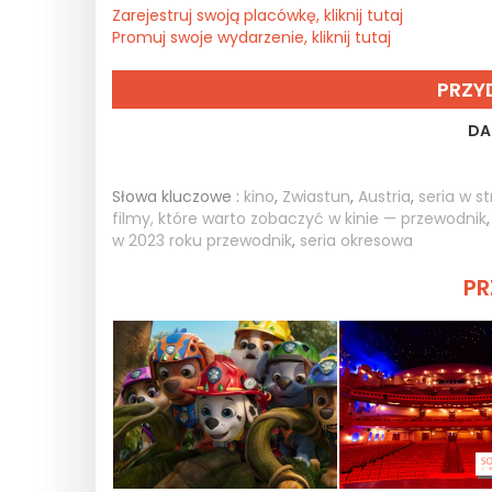
Zarejestruj swoją placówkę, kliknij tutaj
Promuj swoje wydarzenie, kliknij tutaj
PRZY
DA
Słowa kluczowe :
kino
,
Zwiastun
,
Austria
,
seria w s
filmy, które warto zobaczyć w kinie — przewodnik
w 2023 roku przewodnik
,
seria okresowa
PR