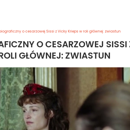
biograficzny o cesarzowej Sissi z Vicky Krieps w roli głównej: zwiastun
AFICZNY O CESARZOWEJ SISSI 
 ROLI GŁÓWNEJ: ZWIASTUN