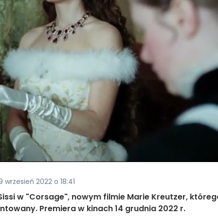
9 wrzesień 2022 o 18:41
 Sissi w "Corsage", nowym filmie Marie Kreutzer, któreg
ntowany. Premiera w kinach 14 grudnia 2022 r.