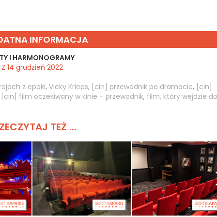
DATNA INFORMACJA
TY I HARMONOGRAMY
Z 14 grudzień 2022
trojach z epoki
,
Vicky Krieps
,
[cin] przewodnik po dramacie
,
[cin]
,
[cin] film oczekiwany w kinie – przewodnik
,
film, który wejdzie do
ZECZYTAJ TEŻ ...