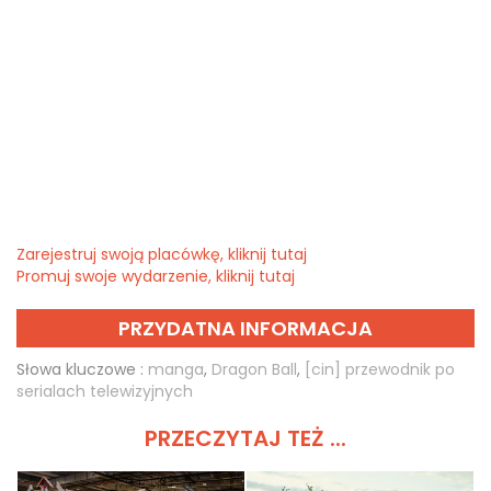
Zarejestruj swoją placówkę, kliknij tutaj
Promuj swoje wydarzenie, kliknij tutaj
PRZYDATNA INFORMACJA
Słowa kluczowe :
manga
,
Dragon Ball
,
[cin] przewodnik po
serialach telewizyjnych
PRZECZYTAJ TEŻ ...