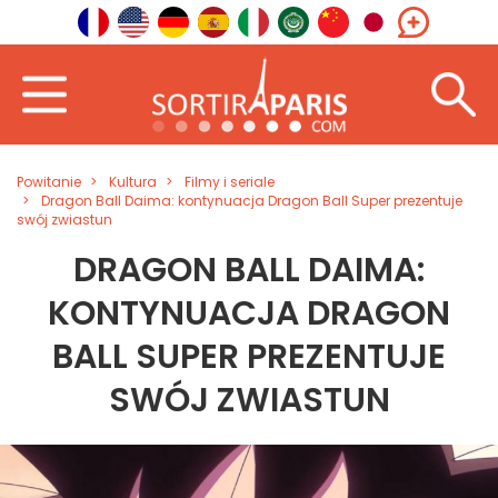
Powitanie
Kultura
Filmy i seriale
Dragon Ball Daima: kontynuacja Dragon Ball Super prezentuje
swój zwiastun
DRAGON BALL DAIMA:
KONTYNUACJA DRAGON
BALL SUPER PREZENTUJE
SWÓJ ZWIASTUN