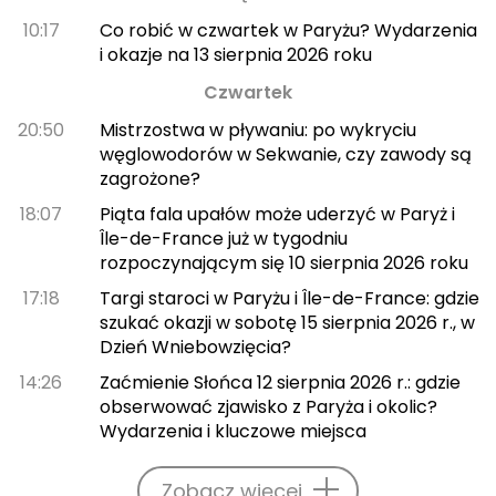
10:17
Co robić w czwartek w Paryżu? Wydarzenia
i okazje na 13 sierpnia 2026 roku
Czwartek
20:50
Mistrzostwa w pływaniu: po wykryciu
węglowodorów w Sekwanie, czy zawody są
zagrożone?
18:07
Piąta fala upałów może uderzyć w Paryż i
Île-de-France już w tygodniu
rozpoczynającym się 10 sierpnia 2026 roku
17:18
Targi staroci w Paryżu i Île-de-France: gdzie
szukać okazji w sobotę 15 sierpnia 2026 r., w
Dzień Wniebowzięcia?
14:26
Zaćmienie Słońca 12 sierpnia 2026 r.: gdzie
obserwować zjawisko z Paryża i okolic?
Wydarzenia i kluczowe miejsca
Zobacz więcej