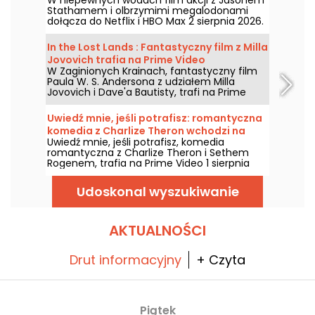
HBO Max
Stathamem i olbrzymimi megalodonami
dołącza do Netflix i HBO Max 2 sierpnia 2026.
In the Lost Lands : Fantastyczny film z Milla
Jovovich trafia na Prime Video
W Zaginionych Krainach, fantastyczny film
Paula W. S. Andersona z udziałem Milla
Jovovich i Dave'a Bautisty, trafi na Prime
Video 7 sierpnia 2026 roku.
Uwiedź mnie, jeśli potrafisz: romantyczna
komedia z Charlize Theron wchodzi na
Uwiedź mnie, jeśli potrafisz, komedia
Prime Video
romantyczna z Charlize Theron i Sethem
Rogenem, trafia na Prime Video 1 sierpnia
2026 roku.
Udoskonal wyszukiwanie
AKTUALNOŚCI
Drut informacyjny
+ Czyta
Piątek