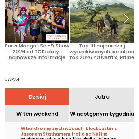
Paris Manga i Sci-Fi Show
Top 10 najbardziej
B
2026 od TGS: daty i
wyczekiwanych seriali na
g
najnowsze informacje
rok 2026 na Netflix, Prime
Video, Disney+…
UWAGI
Dzisiaj
Jutro
W ten weekend
W następnym tygodniu
W bardzo mętnych wodach: blockbuster z
Jasonem Stathamem trafia na Netflix i
W niepewnych wodach film akcji z Jasonem