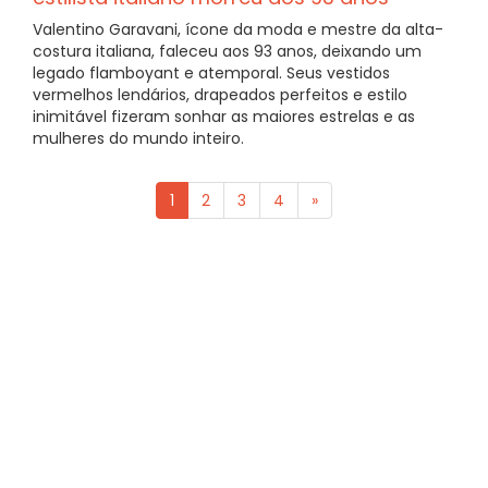
Valentino Garavani, ícone da moda e mestre da alta-
costura italiana, faleceu aos 93 anos, deixando um
legado flamboyant e atemporal. Seus vestidos
vermelhos lendários, drapeados perfeitos e estilo
inimitável fizeram sonhar as maiores estrelas e as
mulheres do mundo inteiro.
1
2
3
4
»