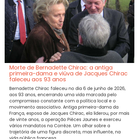
Morte de Bernadette Chirac: a antiga
primeira-dama e viúva de Jacques Chirac
faleceu aos 93 anos
Bernadette Chirac faleceu no dia 6 de junho de 2026,
aos 93 anos, encerrando uma vida marcada pelo
compromisso constante com a política local e o
movimento associativo. Antiga primeira-dama da
França, esposa de Jacques Chirac, ela liderou, por mais
de vinte anos, a operação Pièces Jaunes e exerceu
vários mandatos na Corrèze. Um olhar sobre a
trajetória de uma figura discreta, mas influente, na
vida pública francesa.