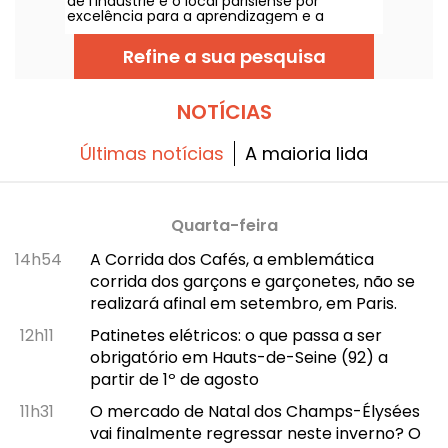
de l'Industrie é o local parisiense por
excelência para a aprendizagem e a
experimentação. Para as crianças dos 5 aos
10 anos, as crianças podem descobrir o
Refine a sua pesquisa
mundo que as rodeia utilizando os seus
cinco sentidos.
NOTÍCIAS
Últimas notícias
A maioria lida
Quarta-feira
14h54
A Corrida dos Cafés, a emblemática
corrida dos garçons e garçonetes, não se
realizará afinal em setembro, em Paris.
12h11
Patinetes elétricos: o que passa a ser
obrigatório em Hauts-de-Seine (92) a
partir de 1º de agosto
11h31
O mercado de Natal dos Champs-Élysées
vai finalmente regressar neste inverno? O