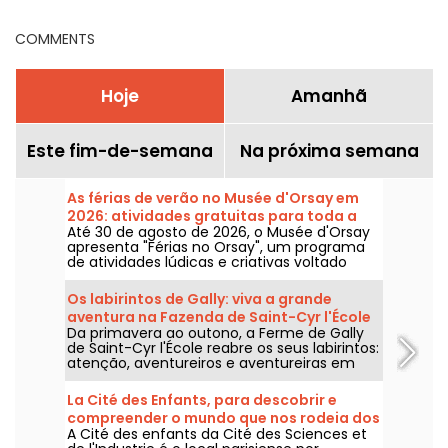
melhores dicas para
uma noite inesquecível
COMMENTS
Hoje
Amanhã
Este fim-de-semana
Na próxima semana
As férias de verão no Musée d'Orsay em
2026: atividades gratuitas para toda a
Até 30 de agosto de 2026, o Musée d'Orsay
família
apresenta "Férias no Orsay", um programa
de atividades lúdicas e criativas voltado
para crianças e famílias. Instalado no salão
de festas do museu, este projeto é gratuito
Os labirintos de Gally: viva a grande
mediante apresentação de um ingresso de
aventura na Fazenda de Saint-Cyr l'École
entrada no museu.
Da primavera ao outono, a Ferme de Gally
(78)
de Saint-Cyr l'École reabre os seus labirintos:
atenção, aventureiros e aventureiras em
formação, pode ser que não consigam
encontrar a saída...
La Cité des Enfants, para descobrir e
compreender o mundo que nos rodeia dos
A Cité des enfants da Cité des Sciences et
5 aos 10 anos