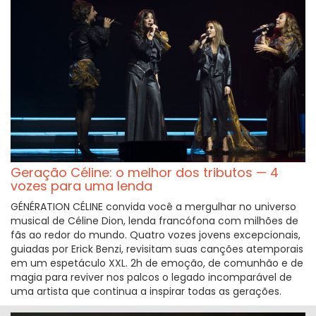
Geração Céline: o melhor dos tributos — 4
vozes para uma lenda
GÉNÉRATION CÉLINE convida você a mergulhar no universo
musical de Céline Dion, lenda francófona com milhões de
fãs ao redor do mundo. Quatro vozes jovens excepcionais,
guiadas por Erick Benzi, revisitam suas canções atemporais
em um espetáculo XXL. 2h de emoção, de comunhão e de
magia para reviver nos palcos o legado incomparável de
uma artista que continua a inspirar todas as gerações.