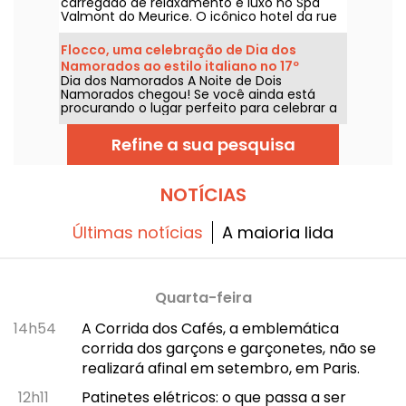
carregado de relaxamento e luxo no Spa
Cédric Grolet
Valmont do Meurice. O icônico hotel da rue
de Rivoli convida você a uma pausa a dois,
combinando tratamentos exclusivos com
Flocco, uma celebração de Dia dos
um Tea Time assinado por Cédric Grolet.
Namorados ao estilo italiano no 17º
Dia dos Namorados A Noite de Dois
arrondissement de Paris
Namorados chegou! Se você ainda está
procurando o lugar perfeito para celebrar a
data sem gastar muito, o FLOCCO é uma
excelente escolha. Este restaurante italiano,
Refine a sua pesquisa
com uma decoração elegante, fica a
poucos passos da praça Pereire, no 17º
arrondissement de Paris. Para o Valentine’s
Day, você pode aproveitar para saborear, a
NOTÍCIAS
dois, o cardápio habitual e viver uma
experiência especial.
Últimas notícias
A maioria lida
Quarta-feira
14h54
A Corrida dos Cafés, a emblemática
corrida dos garçons e garçonetes, não se
realizará afinal em setembro, em Paris.
12h11
Patinetes elétricos: o que passa a ser