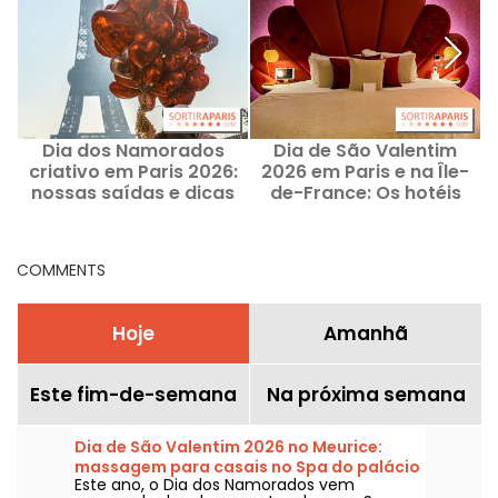
Dia dos Namorados
Dia de São Valentim
criativo em Paris 2026:
2026 em Paris e na Île-
2
nossas saídas e dicas
de-France: Os hotéis
p
especiais para casais
ideais para uma
aventureiros
escapada romântica
COMMENTS
Hoje
Amanhã
Este fim-de-semana
Na próxima semana
Dia de São Valentim 2026 no Meurice:
massagem para casais no Spa do palácio
Este ano, o Dia dos Namorados vem
e um Tea Time exclusivo assinado por