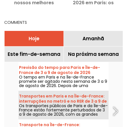
nossos melhores
2026 em Paris: os
endereços
eventos em torno de 8
f
de março
COMMENTS
Hoje
Amanhã
Este fim-de-semana
Na próxima semana
Previsão do tempo para Paris e Île-de-
France de 3 a 9 de agosto de 2026
O tempo em Paris e na Île-de-France
promete ser agitado nesta semana de 3 a 9
de agosto de 2026. Depois de uma
segunda-feira de calor extremo, com risco
de tempestades, as temperaturas vão cair
Transportes em Paris e na Île-de-France:
gradualmente antes do retorno de tempo
interrupções no metrô e no RER de 3 a 9 de
mais quente e ensolarado para o fim de
Os transportes públicos de Paris e da Île-de-
agosto de 2026
semana.
France estão fortemente perturbados de 3
a 9 de agosto de 2026, com as grandes
obras de verão que afetam gravemente
algumas linhas, segundo a RATP e a SNCF.
Transporte na Île-de-France: