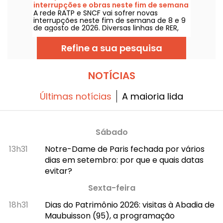
interrupções e obras neste fim de semana
A rede RATP e SNCF vai sofrer novas
de 8 e 9 de agosto de 2026
interrupções neste fim de semana de 8 e 9
de agosto de 2026. Diversas linhas de RER,
Transilien e metrô estarão sujeitas a obras e
interrupções; damos tudo para ajudar você
Refine a sua pesquisa
a planejar seus deslocamentos.
NOTÍCIAS
Últimas notícias
A maioria lida
Sábado
13h31
Notre-Dame de Paris fechada por vários
dias em setembro: por que e quais datas
evitar?
Sexta-feira
18h31
Dias do Patrimônio 2026: visitas à Abadia de
Maubuisson (95), a programação