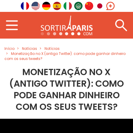
Início
Notícias
Notícias
Monetização no X (antigo Twitter): como pode ganhar dinheiro
com os seus tweets?
MONETIZAÇÃO NO X
(ANTIGO TWITTER): COMO
PODE GANHAR DINHEIRO
COM OS SEUS TWEETS?