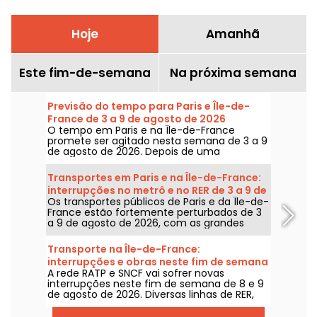
Hoje
Amanhã
Este fim-de-semana
Na próxima semana
Previsão do tempo para Paris e Île-de-
France de 3 a 9 de agosto de 2026
O tempo em Paris e na Île-de-France
promete ser agitado nesta semana de 3 a 9
de agosto de 2026. Depois de uma
segunda-feira de calor extremo, com risco
de tempestades, as temperaturas vão cair
Transportes em Paris e na Île-de-France:
gradualmente antes do retorno de tempo
interrupções no metrô e no RER de 3 a 9 de
mais quente e ensolarado para o fim de
Os transportes públicos de Paris e da Île-de-
agosto de 2026
semana.
France estão fortemente perturbados de 3
a 9 de agosto de 2026, com as grandes
obras de verão que afetam gravemente
algumas linhas, segundo a RATP e a SNCF.
Transporte na Île-de-France:
interrupções e obras neste fim de semana
A rede RATP e SNCF vai sofrer novas
de 8 e 9 de agosto de 2026
interrupções neste fim de semana de 8 e 9
de agosto de 2026. Diversas linhas de RER,
Transilien e metrô estarão sujeitas a obras e
interrupções; damos tudo para ajudar você