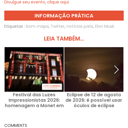
Divulgue seu evento, clique aqui
INFORMAÇÃO PRÁTICA
Etiquetas :
bom mapa
,
Twitter
,
notícias paris
,
Elon Musk
LEIA TAMBÉM...
Festival das Luzes
Eclipse de 12 de agosto
Impressionistas 2026:
de 2026: é possível usar
m
homenagem a Monet em
óculos de eclipse
Chatou (78)
comprados em 1999?
COMMENTS