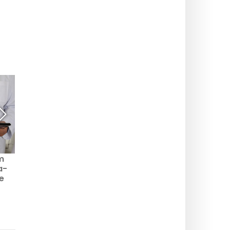
m
Taxa de incidência por
Evolução da situação
a-
departamento em
sanitária por região em
e
Segunda-feira 22 de
França Segunda-feira
ação
junho de 2026 em
22 de junho de 2026
dos
França
ão