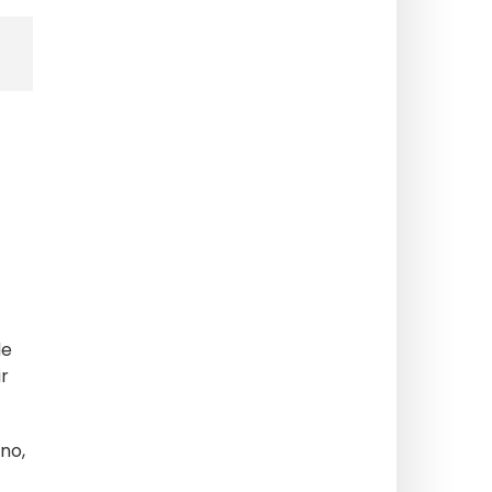
de
r
no,