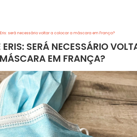
 Eris: será necessário voltar a colocar a máscara em França?
E ERIS: SERÁ NECESSÁRIO VOLT
 MÁSCARA EM FRANÇA?