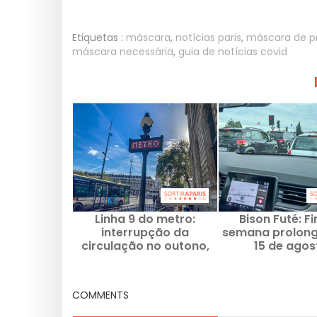
Etiquetas :
máscara
,
notícias paris
,
máscara de p
máscara necessária
,
guia de notícias covid
Linha 9 do metro:
Bison Futé: F
interrupção da
semana prolon
circulação no outono,
15 de agos
pormenores das obras
classifica
vermelho/lar
conselhos para e
COMMENTS
engarrafame