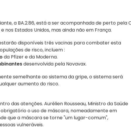
iante, a BA.2.86, está a ser acompanhada de perto pela 
 e nos Estados Unidos, mas ainda não em França.
estarão disponíveis três vacinas para combater esta
opulações de risco, incluem :
o
da Pfizer e da Moderna.
mbinantes
desenvolvida pela Novavax.
ente semelhante ao sistema da gripe, o sistema será
ualquer aumento do risco.
ntro das atenções. Aurélien Rousseau, Ministro da Saúde
nar obrigatório o uso de máscara, nomeadamente em
ende que a máscara se torne "um lugar-comum",
ssoas vulneráveis.