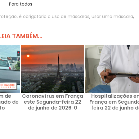
Para todos
roteção
,
é obrigatório o uso de máscaras
,
usar uma máscara
,
LEIA TAMBÉM...
im de
Coronavírus em França
Hospitalizações e
gado de
este Segunda-feira 22
França em Segund
to
de junho de 2026: 0
feira 22 de junho d
do
mortes por Covid e 0
2026: taxa de ocup
anja,
novos casos
das camas de cuida
vitar os
intensivos por regi
ntos