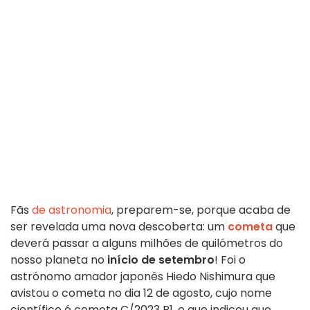
Fãs
de astronomia
, preparem-se, porque acaba de
ser revelada uma nova descoberta: um
cometa
que
deverá passar a alguns milhões de quilómetros do
nosso planeta no
início de setembro
! Foi o
astrónomo amador japonês Hiedo Nishimura que
avistou o cometa no dia 12 de agosto, cujo nome
científico é cometa C/2023 P1, e que indicou que