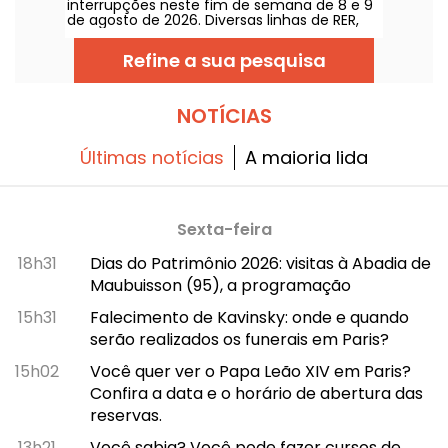
interrupções neste fim de semana de 8 e 9
de agosto de 2026. Diversas linhas de RER,
Transilien e metrô estarão sujeitas a obras e
interrupções; damos tudo para ajudar você
Refine a sua pesquisa
a planejar seus deslocamentos.
NOTÍCIAS
Últimas notícias
A maioria lida
Sexta-feira
18h31
Dias do Patrimônio 2026: visitas à Abadia de
Maubuisson (95), a programação
15h31
Falecimento de Kavinsky: onde e quando
serão realizados os funerais em Paris?
15h02
Você quer ver o Papa Leão XIV em Paris?
Confira a data e o horário de abertura das
reservas.
13h21
Você sabia? Você pode fazer cursos de