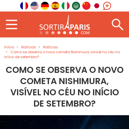
Início
Notícias
Notícias
Como se observa o novo cometa Nishimura, visível no céu no
início de setembro?
COMO SE OBSERVA O NOVO
COMETA NISHIMURA,
VISÍVEL NO CÉU NO INÍCIO
DE SETEMBRO?