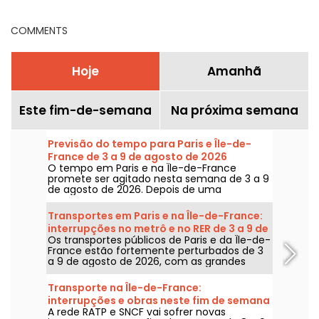
COMMENTS
Hoje
Amanhã
Este fim-de-semana
Na próxima semana
Previsão do tempo para Paris e Île-de-
France de 3 a 9 de agosto de 2026
O tempo em Paris e na Île-de-France
promete ser agitado nesta semana de 3 a 9
de agosto de 2026. Depois de uma
segunda-feira de calor extremo, com risco
de tempestades, as temperaturas vão cair
Transportes em Paris e na Île-de-France:
gradualmente antes do retorno de tempo
interrupções no metrô e no RER de 3 a 9 de
mais quente e ensolarado para o fim de
Os transportes públicos de Paris e da Île-de-
agosto de 2026
semana.
France estão fortemente perturbados de 3
a 9 de agosto de 2026, com as grandes
obras de verão que afetam gravemente
algumas linhas, segundo a RATP e a SNCF.
Transporte na Île-de-France:
interrupções e obras neste fim de semana
A rede RATP e SNCF vai sofrer novas
de 8 e 9 de agosto de 2026