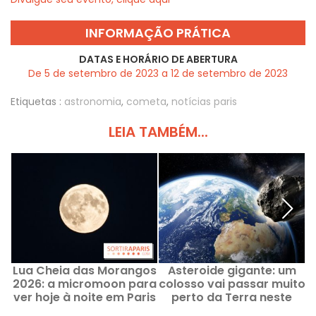
INFORMAÇÃO PRÁTICA
DATAS E HORÁRIO DE ABERTURA
De 5 de setembro de 2023 a 12 de setembro de 2023
Etiquetas :
astronomia
,
cometa
,
notícias paris
LEIA TAMBÉM...
Lua Cheia das Morangos
Asteroide gigante: um
2026: a micromoon para
colosso vai passar muito
ver hoje à noite em Paris
perto da Terra neste
a
sábado, 27 de junho.