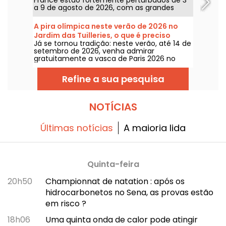
a 9 de agosto de 2026, com as grandes
obras de verão que afetam gravemente
algumas linhas, segundo a RATP e a SNCF.
A pira olímpica neste verão de 2026 no
Jardim das Tuilleries, o que é preciso
Já se tornou tradição: neste verão, até 14 de
saber
setembro de 2026, venha admirar
gratuitamente a vasca de Paris 2026 no
Jardim das Tulherias.
Refine a sua pesquisa
NOTÍCIAS
Últimas notícias
A maioria lida
Quinta-feira
20h50
Championnat de natation : após os
hidrocarbonetos no Sena, as provas estão
em risco ?
18h06
Uma quinta onda de calor pode atingir