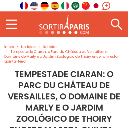
Início
Notícias
Notícias
Tempestade Ciaran: o Parc du Château de Versailles, o
Domaine de Marly e o Jardim Zoológico de Thoiry encerram esta
quinta-feira
TEMPESTADE CIARAN: O
PARC DU CHÂTEAU DE
VERSAILLES, O DOMAINE DE
MARLY E O JARDIM
ZOOLÓGICO DE THOIRY