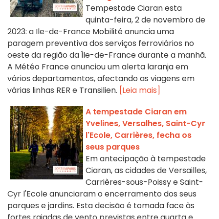
Tempestade Ciaran esta
quinta-feira, 2 de novembro de
2023: a Ile-de-France Mobilité anuncia uma
paragem preventiva dos serviços ferroviários no
oeste da região da Île-de-France durante a manhã.
A Météo France anunciou um alerta laranja em
vários departamentos, afectando as viagens em
várias linhas RER e Transilien.
[Leia mais]
A tempestade Ciaran em
Yvelines, Versalhes, Saint-Cyr
l'Ecole, Carrières, fecha os
seus parques
Em antecipação à tempestade
Ciaran, as cidades de Versailles,
Carrières-sous-Poissy e Saint-
Cyr l'Ecole anunciaram o encerramento dos seus
parques e jardins. Esta decisão é tomada face às
fortes rajadas de vento previstas entre quarta e