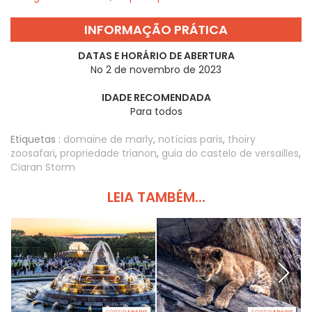
INFORMAÇÃO PRÁTICA
DATAS E HORÁRIO DE ABERTURA
No 2 de novembro de 2023
IDADE RECOMENDADA
Para todos
Etiquetas :
domaine de marly
,
notícias paris
,
thoiry
zoosafari
,
propriedade trianon
,
guia do castelo de versailles
,
Ciaran Storm
LEIA TAMBÉM...