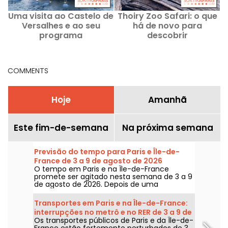
Uma visita ao Castelo de
Thoiry Zoo Safari: o que
Versalhes e ao seu
há de novo para
programa
descobrir
e
COMMENTS
Hoje
Amanhã
Este fim-de-semana
Na próxima semana
Previsão do tempo para Paris e Île-de-
France de 3 a 9 de agosto de 2026
O tempo em Paris e na Île-de-France
promete ser agitado nesta semana de 3 a 9
de agosto de 2026. Depois de uma
segunda-feira de calor extremo, com risco
de tempestades, as temperaturas vão cair
Transportes em Paris e na Île-de-France:
gradualmente antes do retorno de tempo
interrupções no metrô e no RER de 3 a 9 de
mais quente e ensolarado para o fim de
Os transportes públicos de Paris e da Île-de-
agosto de 2026
semana.
France estão fortemente perturbados de 3