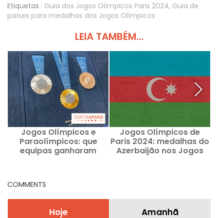
Etiquetas :
Guia dos Jogos Olímpicos Paris 2024
,
Guia de
países para medalhas dos Jogos Olímpicos
LEIA TAMBÉM...
Jogos Olímpicos e
Jogos Olímpicos de
Paraolímpicos: que
Paris 2024: medalhas do
P
equipas ganharam
Azerbaijão nos Jogos
Q
medalhas no voleibol?
Olímpicos e
Resultados
Paraolímpicos de Paris
COMMENTS
Hoje
Amanhã