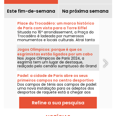
Este fim-de-semana
Na próxima semana
Place du Trocadéro: um marco histórico
de Paris com vista para a Torre Eiffel
Situada no 16º arrondissement, a Praça do
Trocadéro é ladeada por numerosos
monumentos e locais culturais. Atrai tanto
turistas como parisienses de longa data
graças à sua vista imbatível sobre a Torre
Jogos Olímpicos: porque é que os
Eiffel.
esgrimistas estão ligados por um cabo
Nos Jogos Olímpicos de Paris 2024, a
elétrico?
esgrima tem um lugar de destaque,
realçado pelo cenário sumptuoso do Grand
Palais. E se se pergunta por que razão os
esgrimistas estão presos por cabos
Padel: a cidade de Paris abre os seus
eléctricos, a boa notícia é que podemos
primeiros campos no centro desportivo
explicar-lhe tudo!
Dos campos de ténis aos campos de padel:
de Ladoumègue (19.º bairro)
uma nova instalação para os adeptos dos
desportos de raquete está a chegar aos
centros desportivos de Paris e será
inaugurada em breve.
Refine a sua pesquisa