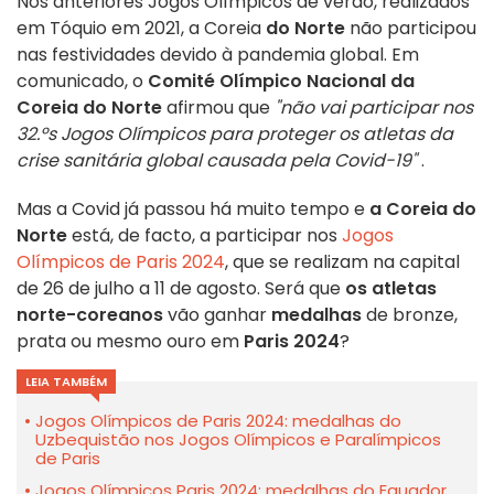
Nos anteriores Jogos Olímpicos de verão, realizados
em Tóquio em 2021, a Coreia
do Norte
não participou
nas festividades devido à pandemia global. Em
comunicado, o
Comité Olímpico Nacional da
Coreia do Norte
afirmou que
"não vai participar nos
32.ºs Jogos Olímpicos para proteger os atletas da
crise sanitária global causada pela Covid-19"
.
Mas a Covid já passou há muito tempo e
a Coreia do
Norte
está, de facto, a participar nos
Jogos
Olímpicos de Paris 2024
, que se realizam na capital
de 26 de julho a 11 de agosto. Será que
os atletas
norte-coreanos
vão ganhar
medalhas
de bronze,
prata ou mesmo ouro em
Paris 2024
?
LEIA TAMBÉM
Jogos Olímpicos de Paris 2024: medalhas do
Uzbequistão nos Jogos Olímpicos e Paralímpicos
de Paris
Jogos Olímpicos Paris 2024: medalhas do Equador