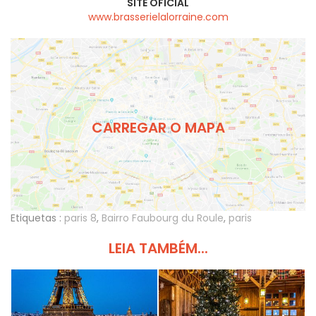
SITE OFICIAL
www.brasserielalorraine.com
CARREGAR O MAPA
Etiquetas :
paris 8
,
Bairro Faubourg du Roule
,
paris
LEIA TAMBÉM...