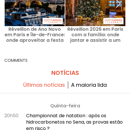
Réveillon de Ano Novo
Réveillon 2026 em Paris
V
em Paris e Île-de-France:
com a família: onde
onde aproveitar a festa
jantar e assistir a um
r
e festejar nesta noite de
espetáculo com as
31 de dezembro de 2025?
crianças
3
COMMENTS
NOTÍCIAS
Últimas notícias
A maioria lida
Quinta-feira
20h50
Championnat de natation : após os
hidrocarbonetos no Sena, as provas estão
em risco ?