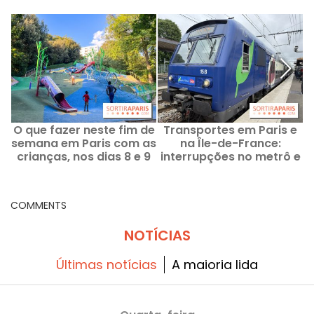
O que fazer neste fim de
Transportes em Paris e
O
semana em Paris com as
na Île-de-France:
crianças, nos dias 8 e 9
interrupções no metrô e
de agosto de 2026?
no RER de 3 a 9 de
agosto de 2026
COMMENTS
NOTÍCIAS
Últimas notícias
A maioria lida