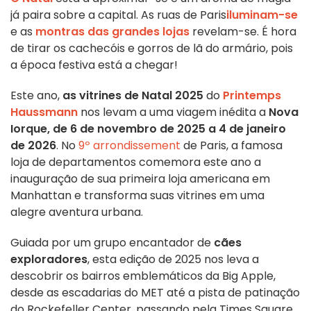
já paira sobre a capital. As ruas de Paris
iluminam-se
e as
montras das grandes lojas
revelam-se. É hora
de tirar os cachecóis e gorros de lã do armário, pois
a época festiva está a chegar!
Este ano,
as vitrines de Natal 2025
do
Printemps
Haussmann
nos levam a uma viagem inédita a
Nova
Iorque, de 6 de novembro de 2025 a 4 de janeiro
de 2026
. No
9º arrondissement
de Paris, a famosa
loja de departamentos comemora este ano a
inauguração de sua primeira loja americana em
Manhattan e transforma suas vitrines em uma
alegre aventura urbana.
Guiada por um grupo encantador de
cães
exploradores
, esta edição de 2025 nos leva a
descobrir os bairros emblemáticos da Big Apple,
desde as escadarias do MET até a pista de patinação
do Rockefeller Center, passando pela Times Square.