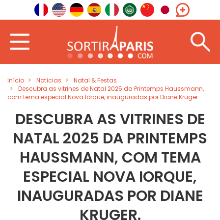
Início
Notícias
Natal & Festas
Descubra as vitrines de Natal 2025 da Printemps Haussmann,
com tema especial Nova Iorque, inauguradas por Diane Kruger.
DESCUBRA AS VITRINES DE
NATAL 2025 DA PRINTEMPS
HAUSSMANN, COM TEMA
ESPECIAL NOVA IORQUE,
INAUGURADAS POR DIANE
KRUGER.