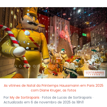
<
>
As vitrines de Natal da Printemps Haussmann em Paris 2025
com Diane Kruger, as fotos
Por
My de Sortiraparis
· Fotos de Lucas de Sortiraparis ·
Actualizado em 6 de novembro de 2025 às 18h11