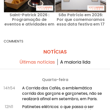
Saint-Patrick 2026 :
São Patrício em 2026:
Programação de
Por que comemoramos
eventos e atividades em
essa data festiva em 17
Paris e na Île-de-France
de março? História e
origem
COMMENTS
NOTÍCIAS
Últimas notícias
A maioria lida
Quarta-feira
14h54
A Corrida dos Cafés, a emblemática
corrida dos garçons e garçonetes, não se
realizará afinal em setembro, em Paris.
12h11
Patinetes elétricos: o que passa a ser