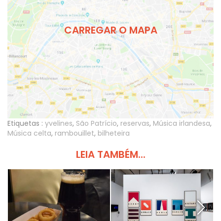
CARREGAR O MAPA
Etiquetas :
yvelines
,
São Patrício
,
reservas
,
Música irlandesa
,
Música celta
,
rambouillet
,
bilheteira
LEIA TAMBÉM...