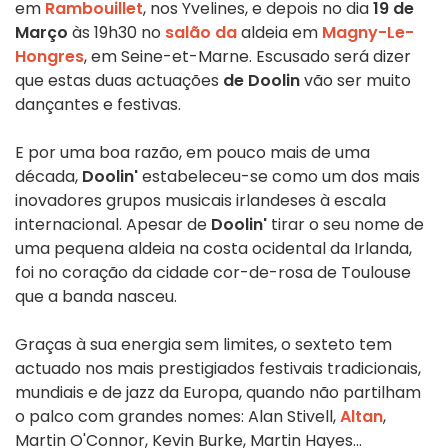
em
Rambouillet
, nos Yvelines, e depois no dia
19 de
Março
às 19h30 no
salão da
aldeia em
Magny-Le-
Hongres
, em Seine-et-Marne. Escusado será dizer
que estas duas actuações
de Doolin
vão ser muito
dançantes e festivas.
E por uma boa razão, em pouco mais de uma
década,
Doolin'
estabeleceu-se como um dos mais
inovadores grupos musicais irlandeses à escala
internacional. Apesar de
Doolin'
tirar o seu nome de
uma pequena aldeia na costa ocidental da Irlanda,
foi no coração da cidade cor-de-rosa de Toulouse
que a banda nasceu.
Graças à sua energia sem limites, o sexteto tem
actuado nos mais prestigiados festivais tradicionais,
mundiais e de jazz da Europa, quando não partilham
o palco com grandes nomes: Alan Stivell,
Altan
,
Martin O'Connor, Kevin Burke, Martin Hayes...