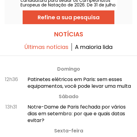
candidatura para sediar os Campeonatos
Europeus de Natação de 2026. De 31 de julho
a 16 de agosto, o Centro Aquático Olímpico
recebe você para apoiar nossos nadadores.
Refine a sua pesquisa
Abaixo, tudo o que você precisa saber sobre
a competição e as provas!
NOTÍCIAS
Últimas notícias
A maioria lida
Domingo
12h36
Patinetes elétricos em Paris: sem esses
equipamentos, você pode levar uma multa
Sábado
13h31
Notre-Dame de Paris fechada por vários
dias em setembro: por que e quais datas
evitar?
Sexta-feira