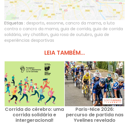
Etiquetas :
desporto
,
essonne
,
cancro da mama
,
a luta
contra o cancro da mama
,
guia de corrida
,
guia de corrida
solidária
,
viry chatillon
,
guia rosa de outubro
,
guia de
experiências desportivas
LEIA TAMBÉM...
Corrida do cérebro: uma
Paris-Nice 2026:
M
corrida solidária e
percurso de partida nas
v
intergeracional!
Yvelines revelado
q