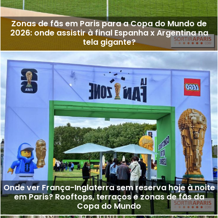
Zonas de fãs em Paris para a Copa do Mundo de
2026: onde assistir à final Espanha x Argentina na
tela gigante?
Onde ver França-Inglaterra sem reserva hoje à noite
em Paris? Rooftops, terraços e zonas de fãs da
Copa do Mundo