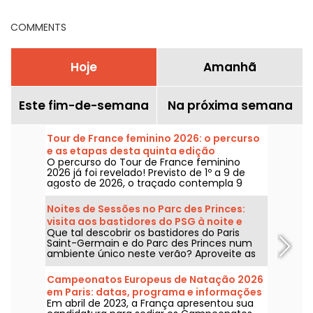
COMMENTS
Hoje
Amanhã
Este fim-de-semana
Na próxima semana
Tour de France feminino 2026: o percurso
e as etapas desta quinta edição
O percurso do Tour de France feminino
2026 já foi revelado! Previsto de 1º a 9 de
agosto de 2026, o traçado contempla 9
etapas, com a largada prevista na Suíça e a
chegada em Nice. Descubra o que nos
Noites de Sessões no Parc des Princes:
espera neste ano.
visita aos bastidores do PSG à noite e
Que tal descobrir os bastidores do Paris
guinguette festiva com sets de DJ
Saint-Germain e do Parc des Princes num
ambiente único neste verão? Aproveite as
sessões noturnas para entrar no estádio à
noite e curtir várias animações festivas. Eis o
Campeonatos Europeus de Natação 2026
programa para este verão de 2026!
em Paris: datas, programa e informações
Em abril de 2023, a França apresentou sua
sobre a competição