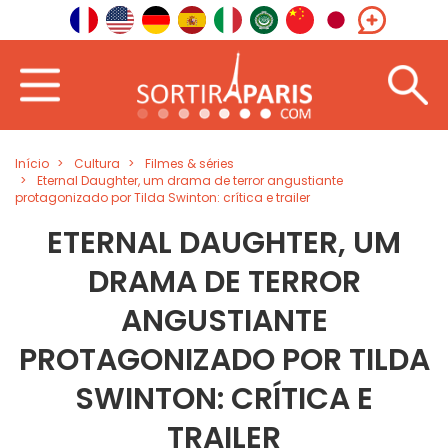
Início
Cultura
Filmes & séries
Eternal Daughter, um drama de terror angustiante
protagonizado por Tilda Swinton: crítica e trailer
ETERNAL DAUGHTER, UM
DRAMA DE TERROR
ANGUSTIANTE
PROTAGONIZADO POR TILDA
SWINTON: CRÍTICA E
TRAILER