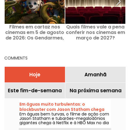
Filmes em cartaz nos
Quais filmes vale a pena
cinemas em 5 de agosto
conferir nos cinemas em
de 2026: Os Gendarmes,
março de 2027?
Patrulha Canina e Kyma
COMMENTS
Hoje
Amanhã
Este fim-de-semana
Na próxima semana
Em águas muito turbulentas: o
blockbuster com Jason Statham chega
Em águas bem turvas, o filme de ação com
na Netflix e na HBO Max
Jason Statham e tubarões-megalodônios
gigantes chega à Netflix e à HBO Max no dia
2 de agosto de 2026.