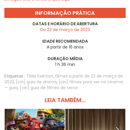
INFORMAÇÃO PRÁTICA
DATAS E HORÁRIO DE ABERTURA
Do 22 de março de 2023
IDADE RECOMENDADA
A partir de 16 anos
DURAÇÃO MÉDIA
1 h 36 min
Etiquetas :
Tilda Swinton
,
filmes a partir de 22 de março de
2023
,
[cin] guia de drama
,
[cin] filmes para ver no cinema
— guia
,
[cin] guia de filmes de terror
LEIA TAMBÉM...