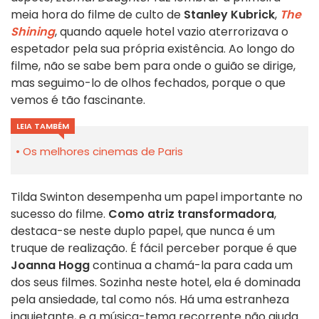
meia hora do filme de culto de
Stanley Kubrick
,
The
Shining
, quando aquele hotel vazio aterrorizava o
espetador pela sua própria existência. Ao longo do
filme, não se sabe bem para onde o guião se dirige,
mas seguimo-lo de olhos fechados, porque o que
vemos é tão fascinante.
LEIA TAMBÉM
Os melhores cinemas de Paris
Tilda Swinton desempenha um papel importante no
sucesso do filme.
Como atriz transformadora
,
destaca-se neste duplo papel, que nunca é um
truque de realização. É fácil perceber porque é que
Joanna Hogg
continua a chamá-la para cada um
dos seus filmes. Sozinha neste hotel, ela é dominada
pela ansiedade, tal como nós. Há uma estranheza
inquietante, e a música-tema recorrente não ajuda.