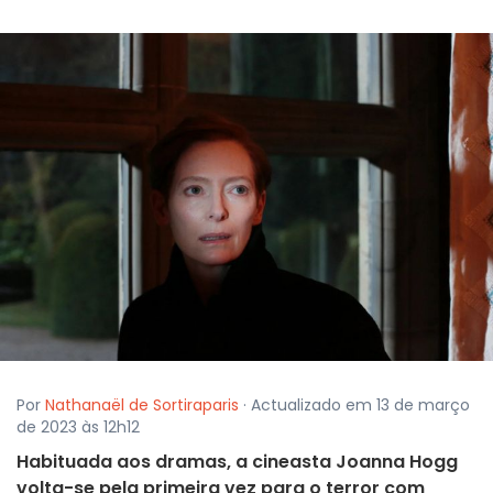
Por
Nathanaël de Sortiraparis
· Actualizado em 13 de março
de 2023 às 12h12
Habituada aos dramas, a cineasta Joanna Hogg
volta-se pela primeira vez para o terror com