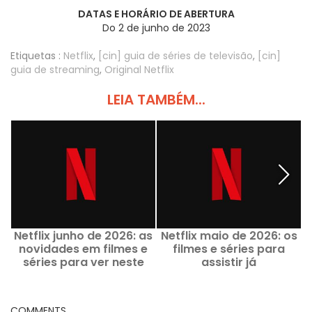
DATAS E HORÁRIO DE ABERTURA
Do 2 de junho de 2023
Etiquetas :
Netflix
,
[cin] guia de séries de televisão
,
[cin]
guia de streaming
,
Original Netflix
LEIA TAMBÉM...
Netflix junho de 2026: as
Netflix maio de 2026: os
novidades em filmes e
filmes e séries para
s
séries para ver neste
assistir já
mês
COMMENTS