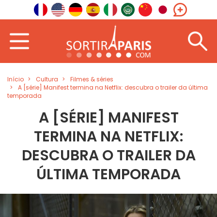
Início
Cultura
Filmes & séries
A [série] Manifest termina na Netflix: descubra o trailer da última
temporada
A [SÉRIE] MANIFEST
TERMINA NA NETFLIX:
DESCUBRA O TRAILER DA
ÚLTIMA TEMPORADA