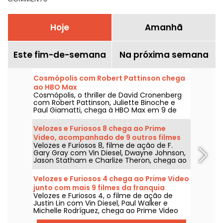
Hoje
Amanhã
Este fim-de-semana
Na próxima semana
Cosmópolis com Robert Pattinson chega
ao HBO Max
Cosmópolis, o thriller de David Cronenberg
com Robert Pattinson, Juliette Binoche e
Paul Giamatti, chega à HBO Max em 9 de
agosto de 2026.
Velozes e Furiosos 8 chega ao Prime
Video, acompanhado de 9 outros filmes
Velozes e Furiosos 8, filme de ação de F.
da franquia
Gary Gray com Vin Diesel, Dwayne Johnson,
Jason Statham e Charlize Theron, chega ao
Prime Video em 1º de agosto de 2026.
Velozes e Furiosos 4 chega ao Prime Video
junto com mais 9 filmes da franquia
Velozes e Furiosos 4, o filme de ação de
Justin Lin com Vin Diesel, Paul Walker e
Michelle Rodríguez, chega ao Prime Video
em 1º de agosto de 2026, com várias