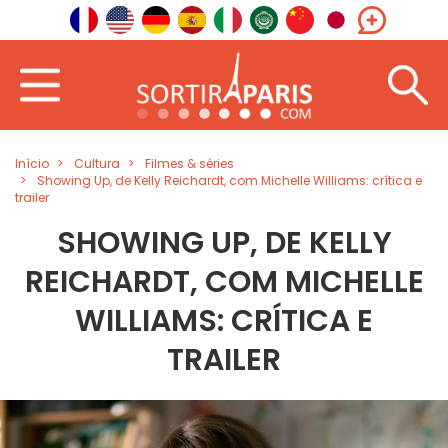
Início
Cultura
Filmes & séries
Showing Up, de Kelly Reichardt, com Michelle Williams: crítica e
trailer
SHOWING UP, DE KELLY
REICHARDT, COM MICHELLE
WILLIAMS: CRÍTICA E
TRAILER