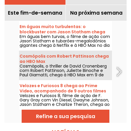
Este fim-de-semana
Na próxima semana
Em águas muito turbulentas: o
blockbuster com Jason Statham chega
Em águas bem turvas, o filme de ação com
na Netflix e na HBO Max
Jason Statham e tubarões-megalodônios
gigantes chega à Netflix e à HBO Max no dia
2 de agosto de 2026.
Cosmópolis com Robert Pattinson chega
ao HBO Max
Cosmópolis, o thriller de David Cronenberg
com Robert Pattinson, Juliette Binoche e
Paul Giamatti, chega à HBO Max em 9 de
agosto de 2026.
Velozes e Furiosos 8 chega ao Prime
Video, acompanhado de 9 outros filmes
Velozes e Furiosos 8, filme de ação de F.
da franquia
Gary Gray com Vin Diesel, Dwayne Johnson,
Jason Statham e Charlize Theron, chega ao
Prime Video em 1º de agosto de 2026.
Refine a sua pesquisa