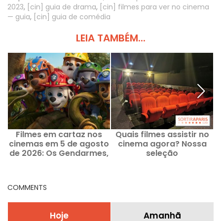
2023
,
[cin] guia de drama
,
[cin] filmes para ver no cinema
— guia
,
[cin] guia de comédia
LEIA TAMBÉM...
Filmes em cartaz nos
Quais filmes assistir no
L
cinemas em 5 de agosto
cinema agora? Nossa
de 2026: Os Gendarmes,
seleção
Patrulha Canina e Kyma
COMMENTS
Hoje
Amanhã