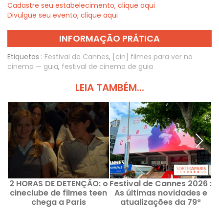
Cadastre seu estabelecimento, clique aqui
Divulgue seu evento, clique aqui
INFORMAÇÃO PRÁTICA
Etiquetas :
Festival de Cannes
,
[cin] filmes para ver no
cinema — guia
,
festival de cinema de guia
LEIA TAMBÉM...
2 HORAS DE DETENÇÃO: o
Festival de Cannes 2026 :
F
cineclube de filmes teen
As últimas novidades e
chega a Paris
atualizações da 79ª
edição