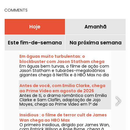
COMMENTS
Hoje
Amanhã
Este fim-de-semana
Na próxima semana
Em águas muito turbulentas: o
blockbuster com Jason Statham chega
Em águas bem turvas, o filme de ação com
na Netflix e na HBO Max
Jason Statham e tubarões-megalodônios
gigantes chega à Netflix e à HBO Max no dia
2 de agosto de 2026.
Antes de você, com Emilia Clarke, chega
ao Prime Video em agosto de 2026
Antes de ti, o drama romântico com Emilia
Clarke e Sam Claflin, adaptação de Jojo
Moyes, chega ao Prime Video em 1º de
agosto de 2026.
Insidious : o filme de terror cult de James
Wan chega ao HBO Max
O primeiro Insidious, dirigido por James Wan,
com Patrick Wilson e Rose Byrne, chega à