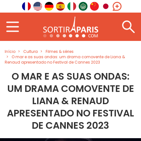
Início
Cultura
Filmes & séries
O mar e as suas ondas: um drama comovente de Liana &
Renaud apresentado no Festival de Cannes 2023
O MAR E AS SUAS ONDAS:
UM DRAMA COMOVENTE DE
LIANA & RENAUD
APRESENTADO NO FESTIVAL
DE CANNES 2023