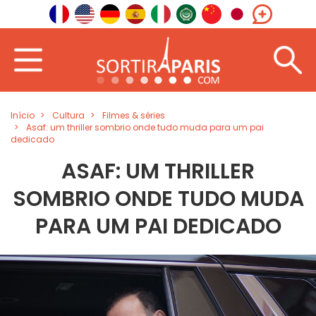
Início
Cultura
Filmes & séries
Asaf: um thriller sombrio onde tudo muda para um pai
dedicado
ASAF: UM THRILLER
SOMBRIO ONDE TUDO MUDA
PARA UM PAI DEDICADO