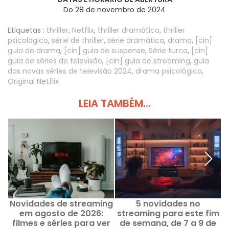
Do 28 de novembro de 2024
Etiquetas :
thriller
,
Netflix
,
thriller dramático
,
thriller
psicológico
,
série de thriller
,
série dramática
,
drama
,
[cin]
guia de drama
,
[cin] guia de suspense
,
Série turca
,
[cin]
guia de séries de televisão
,
[cin] guia de streaming
,
guia
das novas séries de televisão 2024
,
drama psicológico
,
Original Netflix
LEIA TAMBÉM...
Novidades de streaming
5 novidades no
O
em agosto de 2026:
streaming para este fim
5
filmes e séries para ver
de semana, de 7 a 9 de