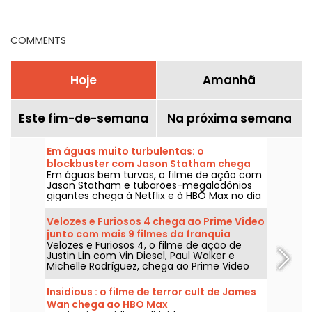
na Netflix, Disney+ e
agosto de 2026
Prime Video
COMMENTS
Hoje
Amanhã
Este fim-de-semana
Na próxima semana
Em águas muito turbulentas: o
blockbuster com Jason Statham chega
Em águas bem turvas, o filme de ação com
na Netflix e na HBO Max
Jason Statham e tubarões-megalodônios
gigantes chega à Netflix e à HBO Max no dia
2 de agosto de 2026.
Velozes e Furiosos 4 chega ao Prime Video
junto com mais 9 filmes da franquia
Velozes e Furiosos 4, o filme de ação de
Justin Lin com Vin Diesel, Paul Walker e
Michelle Rodríguez, chega ao Prime Video
em 1º de agosto de 2026, com várias
entregas da franquia.
Insidious : o filme de terror cult de James
Wan chega ao HBO Max