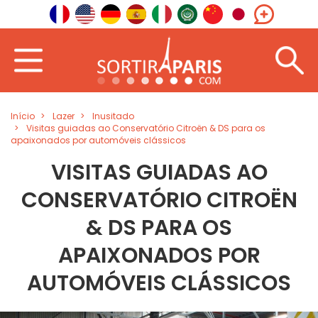
Início
Lazer
Inusitado
Visitas guiadas ao Conservatório Citroën & DS para os
apaixonados por automóveis clássicos
VISITAS GUIADAS AO
CONSERVATÓRIO CITROËN
& DS PARA OS
APAIXONADOS POR
AUTOMÓVEIS CLÁSSICOS