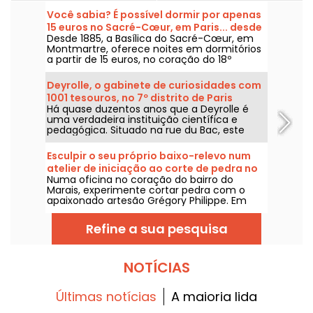
Você sabia? É possível dormir por apenas
15 euros no Sacré-Cœur, em Paris... desde
Desde 1885, a Basílica do Sacré-Cœur, em
que uma condição seja atendida
Montmartre, oferece noites em dormitórios
a partir de 15 euros, no coração do 18º
arrondissement de Paris. Uma experiência
inusitada que está disponível durante todo o
Deyrolle, o gabinete de curiosidades com
ano, exceto na Sexta-feira Santa, com uma
1001 tesouros, no 7º distrito de Paris
condição surpreendente: participar de uma
Há quase duzentos anos que a Deyrolle é
hora de oração durante a noite.
uma verdadeira instituição científica e
pedagógica. Situado na rue du Bac, este
gabinete de curiosidades é uma verdadeira
mina de ouro para todos: coleccionadores,
Esculpir o seu próprio baixo-relevo num
entusiastas, famílias, curiosos...
atelier de iniciação ao corte de pedra no
Numa oficina no coração do bairro do
Marais
Marais, experimente cortar pedra com o
apaixonado artesão Grégory Philippe. Em
apenas duas horas, torne-se um construtor
por um dia e saia com o seu próprio baixo-
Refine a sua pesquisa
relevo esculpido à mão.
NOTÍCIAS
Últimas notícias
A maioria lida