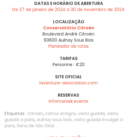
DATAS E HORÁRIO DE ABERTURA
De 27 de janeiro de 2024 a 30 de novembro de 2024
LOCALIZAÇÃO
Conservatório Citroën
Boulevard André Citroën
93600
Aulnay Sous Bois
Planeador de rotas
TARIFAS
Personne : €20
SITE OFICIAL
laventure-association.com
RESERVAS
infomaniak.events
Etiquetas :
citroën
,
carros antigos
,
visita guiada
,
visita
guiada a paris
,
aulnay sous bois
,
visita guiada invulgar a
paris
,
Sena de São Dinis