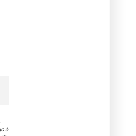
e
go é