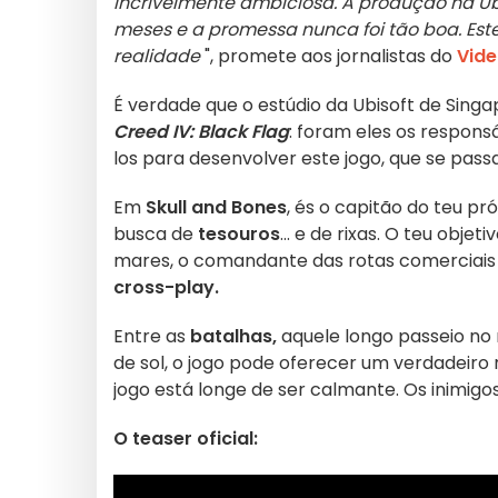
incrivelmente ambiciosa. A produção na Ub
meses e a promessa nunca foi tão boa. Este
realidade
", promete aos jornalistas do
Vide
É verdade que o estúdio da Ubisoft de Singa
Creed IV: Black Flag
: foram eles os respons
los para desenvolver este jogo, que se pass
Em
Skull and Bones
, és o capitão do teu pr
busca de
tesouros
... e de rixas. O teu objet
mares, o comandante das rotas comerciais 
cross-play.
Entre as
batalhas,
aquele longo passeio no 
de sol, o jogo pode oferecer um verdadeir
jogo está longe de ser calmante. Os inimi
O teaser oficial: