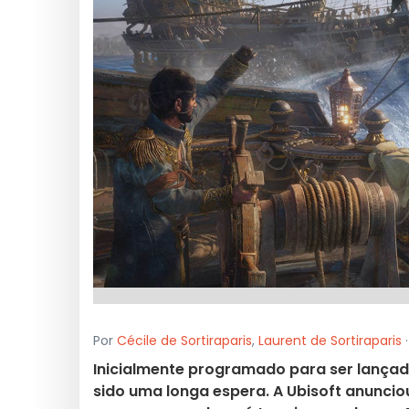
Por
Cécile de Sortiraparis
,
Laurent de Sortiraparis
·
Inicialmente programado para ser lançad
sido uma longa espera. A Ubisoft anunci