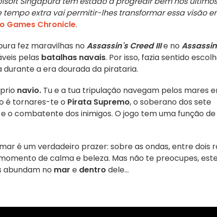
isoft Singapura tem estado a progredir bem nos últimos
 tempo extra vai permitir-lhes transformar essa visão 
o Games Chronicle
.
pura fez maravilhas no
Assassin's Creed III
e no
Assassin
áveis pelas
batalhas navais
. Por isso, fazia sentido escol
a durante a era dourada da pirataria.
óprio
navio.
Tu e a tua tripulação navegam pelos mares 
ivo é tornares-te o
Pirata Supremo
, o soberano dos sete
e o combatente dos inimigos. O jogo tem uma função de
mar é um verdadeiro prazer: sobre as ondas, entre dois r
o momento de calma e beleza. Mas não te preocupes, est
gos abundam no
mar
e
dentro
dele...