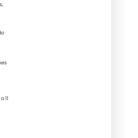
s,
do
nes
a 11