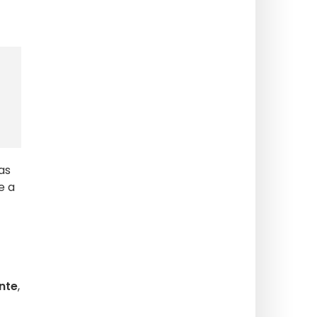
as
e a
nte
,