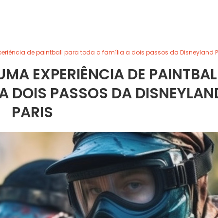
periência de paintball para toda a família a dois passos da Disneyland P
 UMA EXPERIÊNCIA DE PAINTBAL
 A DOIS PASSOS DA DISNEYLAN
PARIS