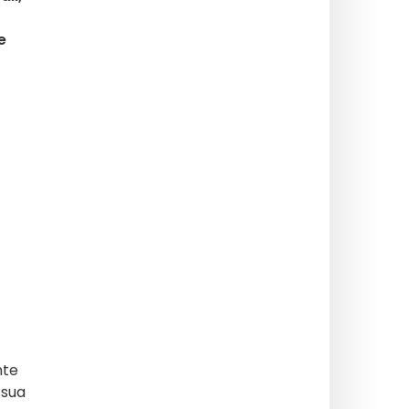
e
nte
 sua