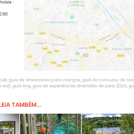
oisie :
 €90
ball
,
guia de aniversários para crianças
,
guia do concurso de te
o evjf
,
guia evg
,
guia de experiências divertidas de paris 2024
,
gu
LEIA TAMBÉM...