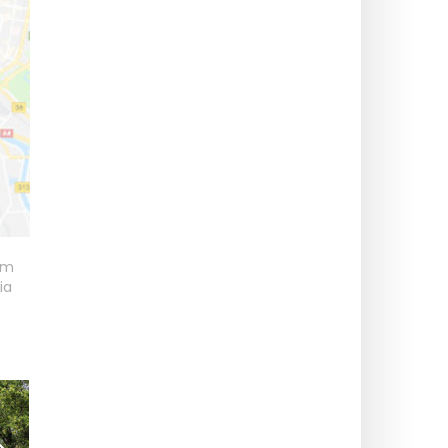
am
ia