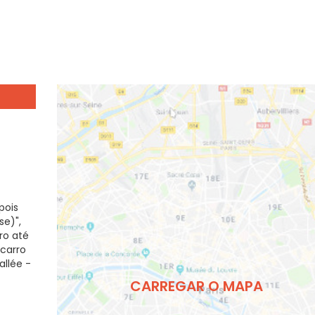
pois
e)",
ro até
ocarro
allée -
CARREGAR O MAPA