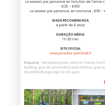
La session, par personne en fonction de l'arme ch
€25 - €100
La session par personne, en nocturne : €55 -
IDADE RECOMENDADA
A partir de 6 anos
DURAÇÃO MÉDIA
1 h 30 min
SITE OFICIAL
www.paradise-paintball.fr
Etiquetas :
disneyland paris
,
seine et marne
,
Paint
building
,
guia de aniversários para adultos
,
guia d
de paintball
,
jogo jogo de tiro guia