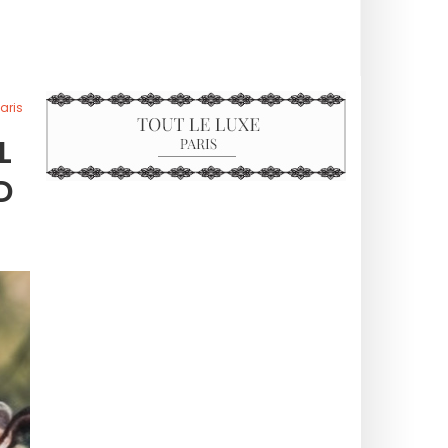
aris
L
D