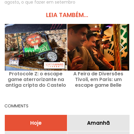
agosto
,
o que fazer em setembro
LEIA TAMBÉM...
Protocole Z: o escape
A Feira de Diversões
V
game aterrorizante na
Tivoli, em Paris: um
antiga cripta do Castelo
escape game Belle
e
de Thoiry (78)
Époque da Secrets
Hunters - a nossa
opinião
COMMENTS
Hoje
Amanhã