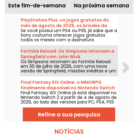
Este fim-de-semana
Na próxima semana
PlayStation Plus: os jogos gratuitos do
mês de agosto de 2026, os brindes da
Se você possui um PS4 ou PS5, já sabe que a
Sony que você não pode perder
Sony costuma oferecer jogos gratuitos
todos os meses com a assinatura
PlayStation Plus. Então, quais são os jogos
grátis de agosto de 2026? Confira a seleção
Fortnite Reload: Os Simpsons retornam a
deste mês.
Springfield com John Wick
Os Simpsons retornam ao Fortnite Reload
em 30 de julho de 2026, com uma nova
versão de Springfield, missões inéditas e um
crossover com John Wick. A atualização traz
vários locais emblemáticos, um estilo
Final Fantasy XIV Online: o MMORPG
especial para o famoso assassino e novos
finalmente disponível no Nintendo Switch
elementos de jogabilidade.
Final Fantasy XIV Online já está disponível no
2
Nintendo Switch 2 a partir de 4 de agosto de
2026, ao lado das versões para PC, PS4, PS5
e Xbox Series. A Square Enix adapta, assim, o
seu RPG online a uma nova consola,
Refine a sua pesquisa
garantindo o acesso aos mesmos servidores
e ao mesmo conteúdo das outras
plataformas.
NOTÍCIAS