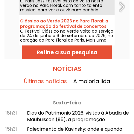
O Paris Jazz Festival está de volta neste
Floral, a programação
verão no Parc Floral, com tanto talento
musical para ver e ouvir num cenário
bucolico. Aqui está a programação dos
concertos gratuitos para descobrir de 24 de
Clássico ao Verde 2026 no Parc Floral: a
junho a 6 de setembro de 2026!
programação do festival de concertos
O Festival Clássico no Verde volta ao serviço
gratuitos
de 24 de junho a 6 de setembro de 2026, no
coração do Parc Floral de Paris. Mais uma
vez, Classique au Vert convida os
melómanos e os leigos a entrarem no ritmo
Refine a sua pesquisa
certo e a aproveitarem bons momentos ao
lado de artistas consagrados e em
ascensão.
NOTÍCIAS
Últimas notícias
A maioria lida
Sexta-feira
18h31
Dias do Patrimônio 2026: visitas à Abadia de
Maubuisson (95), a programação
15h31
Falecimento de Kavinsky: onde e quando