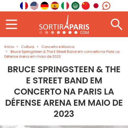
Início
Cultura
Concerto e Música
Bruce Springsteen & The E Street Band em concerto na Paris La
Défense Arena em maio de 2023
BRUCE SPRINGSTEEN & THE
E STREET BAND EM
CONCERTO NA PARIS LA
DÉFENSE ARENA EM MAIO DE
2023