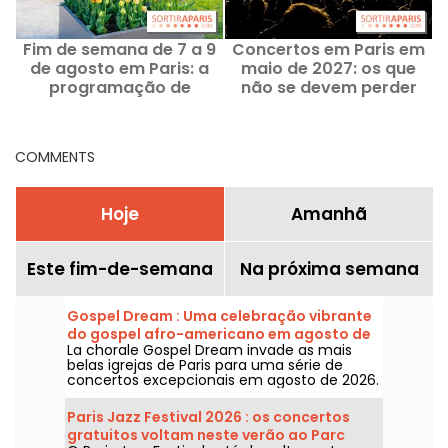
Fim de semana de 7 a 9
Concertos em Paris em
de agosto em Paris: a
maio de 2027: os que
programação de
não se devem perder
atividades imperdíveis
COMMENTS
Hoje
Amanhã
Este fim-de-semana
Na próxima semana
Gospel Dream : Uma celebração vibrante
do gospel afro-americano em agosto de
La chorale Gospel Dream invade as mais
2026 em Paris
belas igrejas de Paris para uma série de
concertos excepcionais em agosto de 2026.
Uma experiência musical única que celebra
a esperança, a união e a resiliência através
Paris Jazz Festival 2026 : os concertos
dos cantos autênticos da Igreja Afro-
gratuitos voltam neste verão ao Parc
Americana.