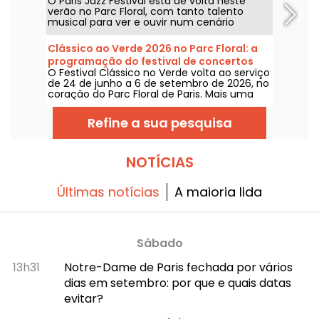
O Paris Jazz Festival está de volta neste
Floral, a programação
verão no Parc Floral, com tanto talento
musical para ver e ouvir num cenário
bucolico. Aqui está a programação dos
concertos gratuitos para descobrir de 24 de
Clássico ao Verde 2026 no Parc Floral: a
junho a 6 de setembro de 2026!
programação do festival de concertos
O Festival Clássico no Verde volta ao serviço
gratuitos
de 24 de junho a 6 de setembro de 2026, no
coração do Parc Floral de Paris. Mais uma
vez, Classique au Vert convida os
melómanos e os leigos a entrarem no ritmo
Refine a sua pesquisa
certo e a aproveitarem bons momentos ao
lado de artistas consagrados e em
ascensão.
NOTÍCIAS
Últimas notícias
A maioria lida
Sábado
13h31
Notre-Dame de Paris fechada por vários
dias em setembro: por que e quais datas
evitar?