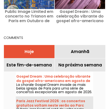
Public Image Limited em
Gospel Dream : Uma
W
concerto no Trianon em
celebração vibrante do
Paris em Outubro de
gospel afro-americano
2023
em agosto de 2026 em
Paris
COMMENTS
Hoje
Amanhã
Este fim-de-semana
Na próxima semana
Gospel Dream : Uma celebração vibrante
do gospel afro-americano em agosto de
La chorale Gospel Dream invade as mais
2026 em Paris
belas igrejas de Paris para uma série de
concertos excepcionais em agosto de 2026.
Uma experiência musical única que celebra
a esperança, a união e a resiliência através
Paris Jazz Festival 2026 : os concertos
dos cantos autênticos da Igreja Afro-
gratuitos voltam neste verão ao Parc
Americana.