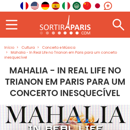
Início
Cultura
Concerto e Música
Mahalia - In Real Life no Trianon em Paris para um concerto
inesquecível
MAHALIA - IN REAL LIFE NO
TRIANON EM PARIS PARA UM
CONCERTO INESQUECÍVEL