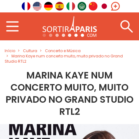
Início
Cultura
Concerto e Música
Marina Kaye num concerto muito, muito privado no Grand
Studio RTL2
MARINA KAYE NUM
CONCERTO MUITO, MUITO
PRIVADO NO GRAND STUDIO
RTL2