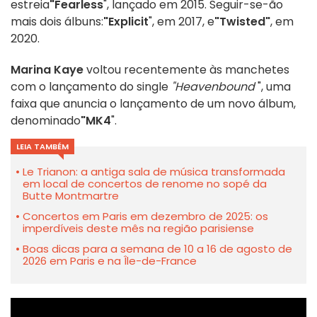
estreia
"Fearless
", lançado em 2015. Seguir-se-ão
mais dois álbuns:
"Explicit
", em 2017, e
"Twisted"
, em
2020.
Marina Kaye
voltou recentemente às manchetes
com o lançamento do single
"Heavenbound
", uma
faixa que anuncia o lançamento de um novo álbum,
denominado
"MK4
".
LEIA TAMBÉM
Le Trianon: a antiga sala de música transformada
em local de concertos de renome no sopé da
Butte Montmartre
Concertos em Paris em dezembro de 2025: os
imperdíveis deste mês na região parisiense
Boas dicas para a semana de 10 a 16 de agosto de
2026 em Paris e na Île-de-France