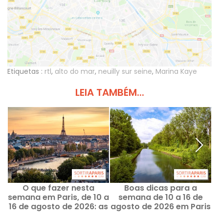
Etiquetas :
rtl
,
alto do mar
,
neuilly sur seine
,
Marina Kaye
LEIA TAMBÉM...
O que fazer nesta
Boas dicas para a
semana em Paris, de 10 a
semana de 10 a 16 de
16 de agosto de 2026: as
agosto de 2026 em Paris
saídas imperdíveis
e na Île-de-France