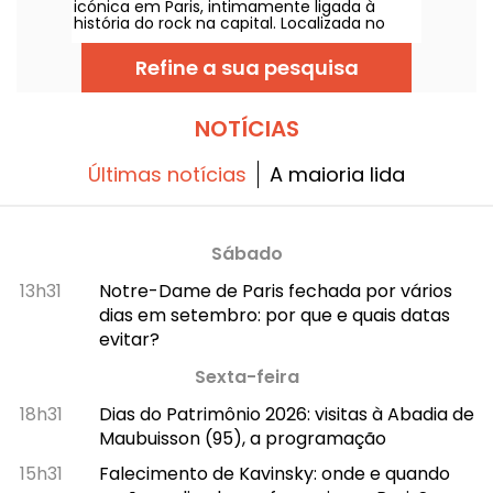
icónica em Paris, intimamente ligada à
história do rock na capital. Localizada no
muito animado 11.º arrondissement,
continua a ser um marco da cena
Refine a sua pesquisa
parisiense.
NOTÍCIAS
Últimas notícias
A maioria lida
Sábado
13h31
Notre-Dame de Paris fechada por vários
dias em setembro: por que e quais datas
evitar?
Sexta-feira
18h31
Dias do Patrimônio 2026: visitas à Abadia de
Maubuisson (95), a programação
15h31
Falecimento de Kavinsky: onde e quando