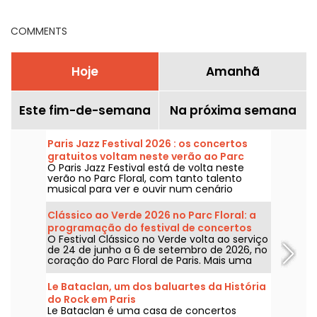
COMMENTS
Hoje
Amanhã
Este fim-de-semana
Na próxima semana
Paris Jazz Festival 2026 : os concertos
gratuitos voltam neste verão ao Parc
O Paris Jazz Festival está de volta neste
Floral, a programação
verão no Parc Floral, com tanto talento
musical para ver e ouvir num cenário
bucolico. Aqui está a programação dos
concertos gratuitos para descobrir de 24 de
Clássico ao Verde 2026 no Parc Floral: a
junho a 6 de setembro de 2026!
programação do festival de concertos
O Festival Clássico no Verde volta ao serviço
gratuitos
de 24 de junho a 6 de setembro de 2026, no
coração do Parc Floral de Paris. Mais uma
vez, Classique au Vert convida os
melómanos e os leigos a entrarem no ritmo
Le Bataclan, um dos baluartes da História
certo e a aproveitarem bons momentos ao
do Rock em Paris
lado de artistas consagrados e em
Le Bataclan é uma casa de concertos
ascensão.