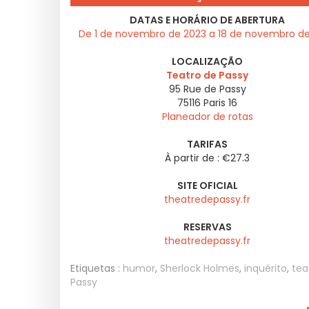
DATAS E HORÁRIO DE ABERTURA
De 1 de novembro de 2023 a 18 de novembro d
LOCALIZAÇÃO
Teatro de Passy
95 Rue de Passy
75116
Paris 16
Planeador de rotas
TARIFAS
À partir de : €27.3
SITE OFICIAL
theatredepassy.fr
RESERVAS
theatredepassy.fr
Etiquetas :
humor
,
Sherlock Holmes
,
inquérito
,
tea
Passy