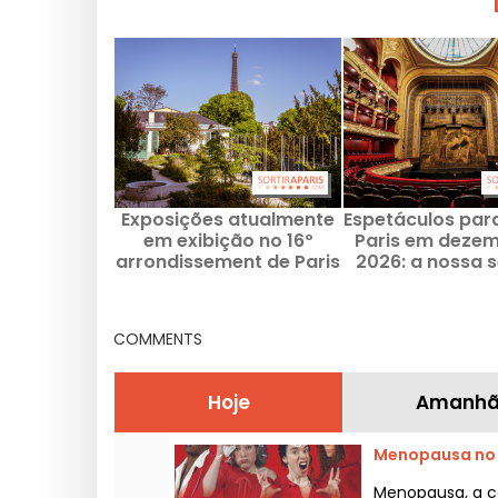
Exposições atualmente
Espetáculos par
em exibição no 16º
Paris em dezem
arrondissement de Paris
2026: a nossa 
dos shows em 
COMMENTS
Hoje
Amanh
Menopausa no 
Menopausa, a c