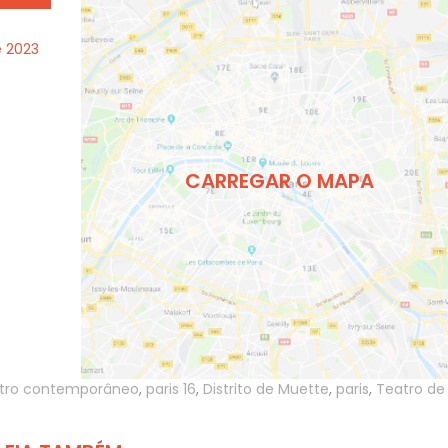
e 2023
CARREGAR O MAPA
tro contemporâneo
,
paris 16
,
Distrito de Muette
,
paris
,
Teatro de