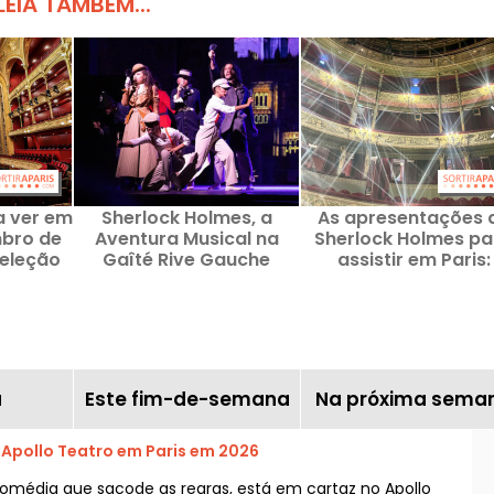
LEIA TAMBÉM...
a ver em
Sherlock Holmes, a
As apresentações 
bro de
Aventura Musical na
Sherlock Holmes pa
seleção
Gaîté Rive Gauche
assistir em Paris:
cartaz
investigações, teatr
shows familiares
ã
Este fim-de-semana
Na próxima sema
Apollo Teatro em Paris em 2026
omédia que sacode as regras, está em cartaz no Apollo