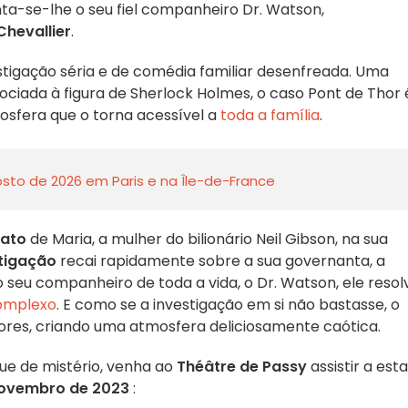
nta-se-lhe o seu fiel companheiro Dr. Watson,
Chevallier
.
tigação séria e de comédia familiar desenfreada. Uma
ciada à figura de Sherlock Holmes, o caso Pont de Thor 
sfera que o torna acessível a
toda a família
.
sto de 2026 em Paris e na Île-de-France
nato
de Maria, a mulher do bilionário Neil Gibson, na sua
tigação
recai rapidamente sobre a sua governanta, a
seu companheiro de toda a vida, o Dr. Watson, ele resol
complexo
. E como se a investigação em si não bastasse, o
ores, criando uma atmosfera deliciosamente caótica.
ue de mistério, venha ao
Théâtre de Passy
assistir a esta
 novembro de 2023
: