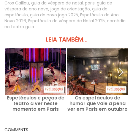
Gros Caillou
,
guia da véspera de natal
,
paris
,
guia de
véspera de ano novo
,
jogo de orientação
,
guia do
espetáculo
,
guia do novo jogo 2025
,
Espetáculo de Ano
Novo 2026
,
Espetáculo de véspera de Natal 2025
,
comédia
no teatro guia
LEIA TAMBÉM...
Espetáculos e peças de
Os espetáculos de
P
teatro a ver neste
humor que vale a pena
momento em Paris
ver em Paris em outubro
d
de 2026
COMMENTS