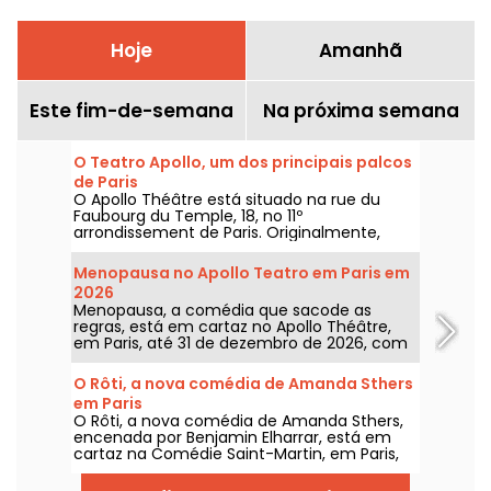
Hoje
Amanhã
Este fim-de-semana
Na próxima semana
O Teatro Apollo, um dos principais palcos
de Paris
O Apollo Théâtre está situado na rue du
Faubourg du Temple, 18, no 11º
arrondissement de Paris. Originalmente,
ficava ao lado do Casino de Paris. Um local
cheio de história, tem atualmente 4 teatros.
Menopausa no Apollo Teatro em Paris em
2026
Menopausa, a comédia que sacode as
regras, está em cartaz no Apollo Théâtre,
em Paris, até 31 de dezembro de 2026, com
seu espetáculo musical sobre a
menopausa.
O Rôti, a nova comédia de Amanda Sthers
em Paris
O Rôti, a nova comédia de Amanda Sthers,
encenada por Benjamin Elharrar, está em
cartaz na Comédie Saint-Martin, em Paris,
até 15 de outubro de 2026.