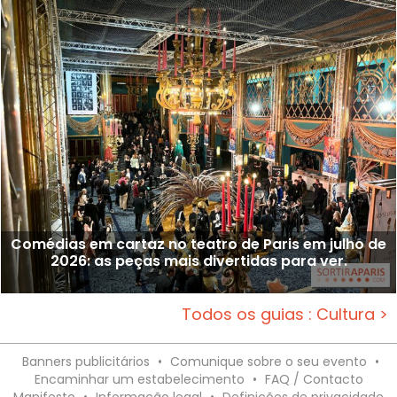
Comédias em cartaz no teatro de Paris em julho de
2026: as peças mais divertidas para ver.
Todos os guias : Cultura >
Banners publicitários
•
Comunique sobre o seu evento
•
Encaminhar um estabelecimento
•
FAQ / Contacto
Manifesto
•
Informação legal
•
Definições de privacidade