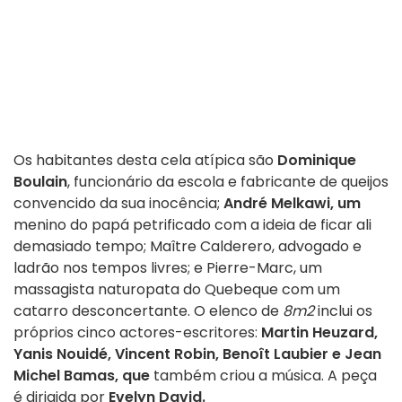
Os habitantes desta cela atípica são
Dominique
Boulain
, funcionário da escola e fabricante de queijos
convencido da sua inocência;
André Melkawi, um
menino do papá petrificado com a ideia de ficar ali
demasiado tempo; Maître Calderero, advogado e
ladrão nos tempos livres; e Pierre-Marc, um
massagista naturopata do Quebeque com um
catarro desconcertante. O elenco de
8m2
inclui os
próprios cinco actores-escritores:
Martin Heuzard,
Yanis Nouidé, Vincent Robin, Benoît Laubier e Jean
Michel Bamas, que
também criou a música. A peça
é dirigida por
Evelyn David.