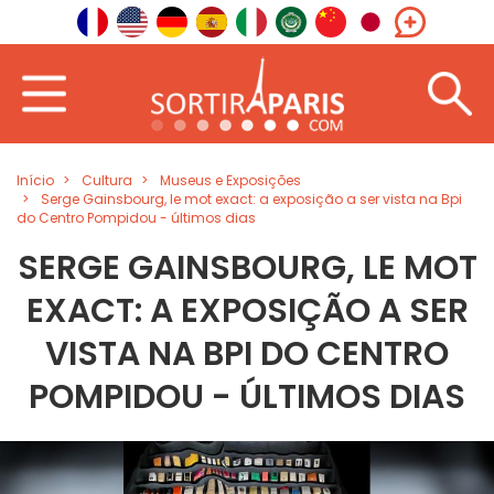
Início
Cultura
Museus e Exposições
Serge Gainsbourg, le mot exact: a exposição a ser vista na Bpi
do Centro Pompidou - últimos dias
SERGE GAINSBOURG, LE MOT
EXACT: A EXPOSIÇÃO A SER
VISTA NA BPI DO CENTRO
POMPIDOU - ÚLTIMOS DIAS