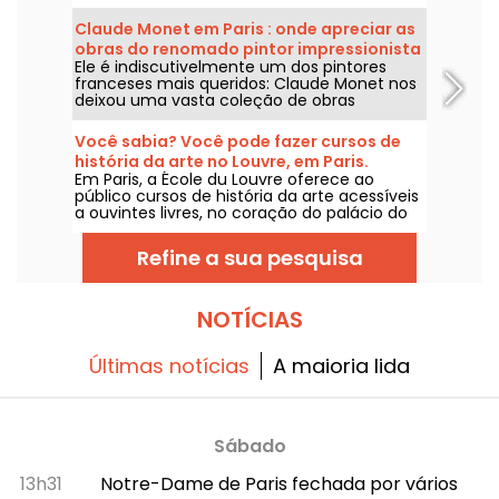
permanente sobre a conquista do espaço.
Claude Monet em Paris : onde apreciar as
obras do renomado pintor impressionista
Ele é indiscutivelmente um dos pintores
na capital?
franceses mais queridos: Claude Monet nos
deixou uma vasta coleção de obras
magníficas, algumas das quais podem ser
apreciadas nos museus de Paris. Venha
Você sabia? Você pode fazer cursos de
conosco nessa jornada!
história da arte no Louvre, em Paris.
Em Paris, a École du Louvre oferece ao
público cursos de história da arte acessíveis
a ouvintes livres, no coração do palácio do
Louvre, todos os anos, de setembro a junho.
Conferências gratuitas também são
Refine a sua pesquisa
promovidas pelo museu, de forma pontual.
Um conteúdo para você ficar craque em
história da arte!
NOTÍCIAS
Últimas notícias
A maioria lida
Sábado
13h31
Notre-Dame de Paris fechada por vários