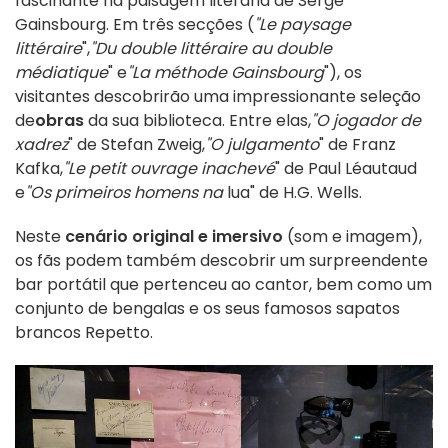
fascinante na paisagem literária de Serge
Gainsbourg. Em três secções (
"Le paysage
littéraire
",
"Du double littéraire au double
médiatique
" e
"La méthode Gainsbourg
"), os
visitantes descobrirão uma impressionante seleção
de
obras
da sua biblioteca. Entre elas,
"O jogador de
xadrez
" de Stefan Zweig,
"O julgamento
" de Franz
Kafka,
"Le petit ouvrage inachevé
" de Paul Léautaud
e
"Os primeiros homens na
lua" de H.G. Wells.
Neste
cenário original e imersivo
(som e imagem),
os fãs podem também descobrir um surpreendente
bar portátil que pertenceu ao cantor, bem como um
conjunto de bengalas e os seus famosos sapatos
brancos Repetto.