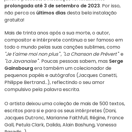
prolongada até 3 de setembro de 2023
. Por isso,
não perca os
últimos dias
desta bela instalação
gratuita!
Mais de trinta anos após a sua morte, o autor,
compositor e intérprete continua a ser famoso em
todo o mundo pelas suas canções sublimes, como
"Je t'aime moi non plus
",
"La Chanson de Prévert
" e
"La Javanaise
". Poucas pessoas sabem, mas
Serge
Gainsbourg
era também um colecionador de
pequenos papéis e autógrafos (Jacques Canetti,
Philippe Bertrand...), reflectindo o seu amor
compulsivo pela palavra escrita.
O artista deixou uma coleção de mais de 500 textos,
escritos para si e para os seus intérpretes (Dani,
Jacques Dutronc, Marianne Faithfull, Régine, France
Gall, Petula Clark, Dalida, Alain Bashung, Vanessa
Paradis...).