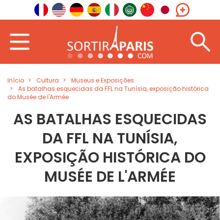
Início
Cultura
Museus e Exposições
As batalhas esquecidas da FFL na Tunísia, exposição histórica
do Musée de l'Armée
AS BATALHAS ESQUECIDAS
DA FFL NA TUNÍSIA,
EXPOSIÇÃO HISTÓRICA DO
MUSÉE DE L'ARMÉE