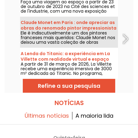
Faça uma viagem ao espaço a partir de 23
sciences
de outubro de 2023 na Cité des sciences et
de l'industrie, com uma nova exposição
permanente sobre a conquista do espaço.
Claude Monet em Paris : onde apreciar as
obras do renomado pintor impressionista
Ele é indiscutivelmente um dos pintores
na capital?
franceses mais queridos: Claude Monet nos
deixou uma vasta coleção de obras
magníficas, algumas das quais podem ser
apreciadas nos museus de Paris. Venha
A Lenda do Titanic: a experiência em La
conosco nessa jornada!
Villette com realidade virtual e espaço
A partir de 31 de março de 2026, La Villette
imersivo - opinião
recebe uma experiência imersiva de 3000
m² dedicada ao Titanic. No programa,
tecnologias de ponta com realidade virtual
e um espaço em 360°, onde os visitantes
Refine a sua pesquisa
são convidados a reviver a viagem lendária
do transatlântico bem junto aos
passageiros.
NOTÍCIAS
Últimas notícias
A maioria lida
Quinta-feira