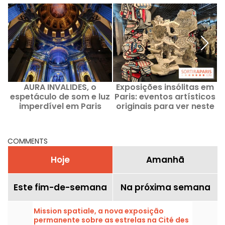
AURA INVALIDES, o
Exposições insólitas em
E
espetáculo de som e luz
Paris: eventos artísticos
imperdível em Paris
originais para ver neste
momento
COMMENTS
Hoje
Amanhã
Este fim-de-semana
Na próxima semana
Mission spatiale, a nova exposição
permanente sobre as estrelas na Cité des