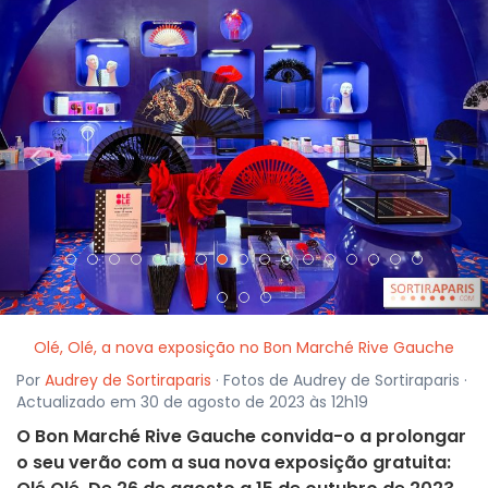
<
>
Olé, Olé, a nova exposição no Bon Marché Rive Gauche
Por
Audrey de Sortiraparis
· Fotos de Audrey de Sortiraparis ·
Actualizado em 30 de agosto de 2023 às 12h19
O Bon Marché Rive Gauche convida-o a prolongar
o seu verão com a sua nova exposição gratuita: