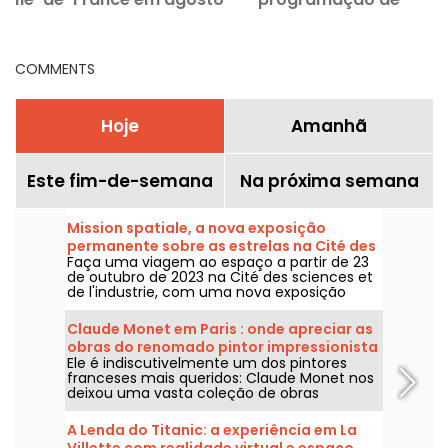
de 2026
atividades imperdíveis
COMMENTS
Hoje
Amanhã
Este fim-de-semana
Na próxima semana
Mission spatiale, a nova exposição
permanente sobre as estrelas na Cité des
Faça uma viagem ao espaço a partir de 23
sciences
de outubro de 2023 na Cité des sciences et
de l'industrie, com uma nova exposição
permanente sobre a conquista do espaço.
Claude Monet em Paris : onde apreciar as
obras do renomado pintor impressionista
Ele é indiscutivelmente um dos pintores
na capital?
franceses mais queridos: Claude Monet nos
deixou uma vasta coleção de obras
magníficas, algumas das quais podem ser
apreciadas nos museus de Paris. Venha
A Lenda do Titanic: a experiência em La
conosco nessa jornada!
Villette com realidade virtual e espaço