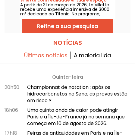
A partir de 31 de março de 2026, La Villette
imersivo - opinião
recebe uma experiência imersiva de 3000
m² dedicada ao Titanic. No programa,
tecnologias de ponta com realidade virtual
e um espaço em 360°, onde os visitantes
Refine a sua pesquisa
são convidados a reviver a viagem lendária
do transatlântico bem junto aos
passageiros.
NOTÍCIAS
Últimas notícias
A maioria lida
Quinta-feira
20h50
Championnat de natation : após os
hidrocarbonetos no Sena, as provas estão
em risco ?
18h06
Uma quinta onda de calor pode atingir
Paris e a Île-de-France já na semana que
começa em 10 de agosto de 2026.
17h18
Feiras de antiguidades em Paris e na Île-