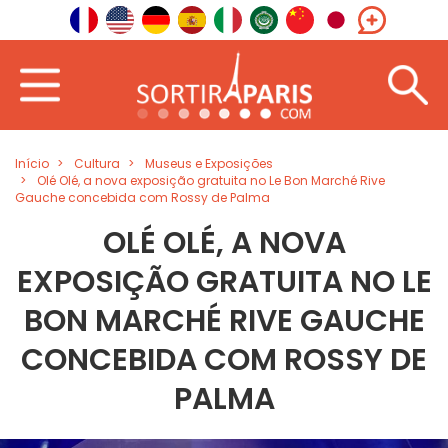
Início
Cultura
Museus e Exposições
Olé Olé, a nova exposição gratuita no Le Bon Marché Rive
Gauche concebida com Rossy de Palma
OLÉ OLÉ, A NOVA
EXPOSIÇÃO GRATUITA NO LE
BON MARCHÉ RIVE GAUCHE
CONCEBIDA COM ROSSY DE
PALMA