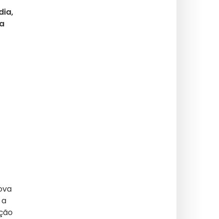
dia,
ma
ova
 a
ição