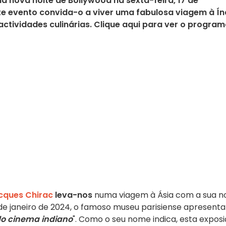
a nova noite de Bollywood na sexta-feira, 17 de
e evento convida-o a viver uma fabulosa viagem à Ín
ctividades culinárias. Clique aqui para ver o progra
cques Chirac
leva-nos
numa viagem à Ásia com a sua n
de janeiro de 2024, o famoso museu parisiense apresenta
 do cinema indiano
". Como o seu nome indica, esta expos