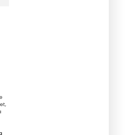
ie
et,
a
a