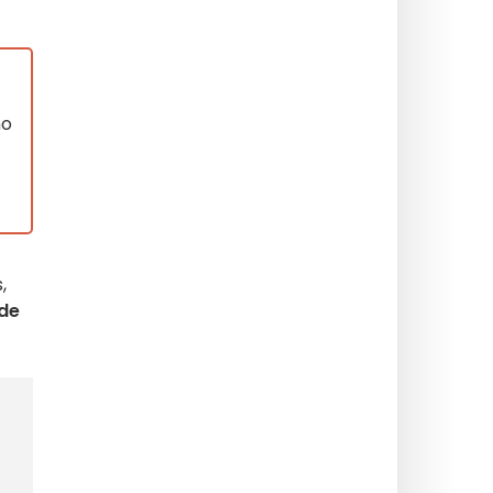
no
,
 de