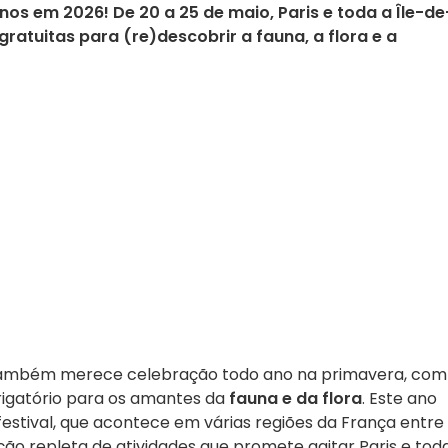
s em 2026! De 20 a 25 de maio, Paris e toda a Île-de
ratuitas para (re)descobrir a fauna, a flora e a
ambém merece celebração todo ano na primavera, com
brigatório para os amantes da
fauna e da flora
. Este ano
festival, que acontece em várias regiões da França entre
o repleta de atividades que promete agitar Paris e tod