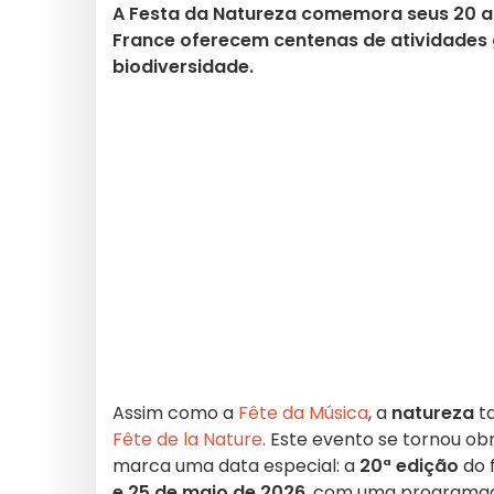
A Festa da Natureza comemora seus 20 ano
France oferecem centenas de atividades g
biodiversidade.
Assim como a
Fête da Música
, a
natureza
t
Fête de la Nature
. Este evento se tornou o
marca uma data especial: a
20ª edição
do 
e 25 de maio de 2026
, com uma programaçã