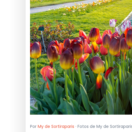
Por
My de Sortiraparis
· Fotos de My de Sortirapar