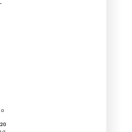
-
 a
20
a a