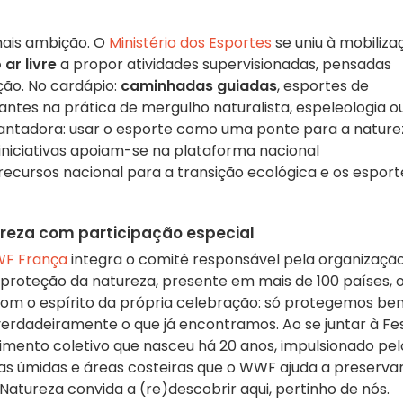
mais ambição. O
Ministério dos Esportes
se uniu à mobiliza
ar livre
a propor atividades supervisionadas, pensadas
ão. No cardápio:
caminhadas guiadas
, esportes de
antes na prática de mergulho naturalista, espeleologia o
antadora: usar o esporte como uma ponte para a nature
iniciativas apoiam-se na plataforma nacional
 recursos nacional para a transição ecológica e os esport
reza com participação especial
F França
integra o comitê responsável pela organizaçã
roteção da natureza, presente em mais de 100 países, 
m o espírito da própria celebração: só protegemos be
rdadeiramente o que já encontramos. Ao se juntar à Fe
imento coletivo que nasceu há 20 anos, impulsionado pel
nas úmidas e áreas costeiras que o WWF ajuda a preserva
atureza convida a (re)descobrir aqui, pertinho de nós.