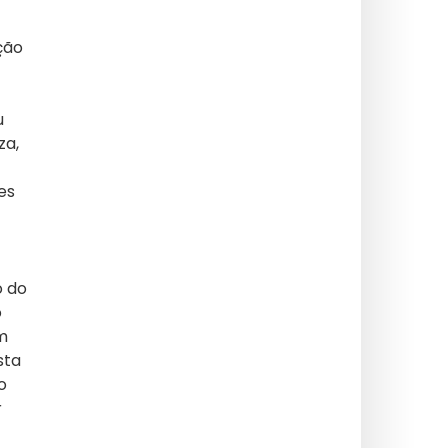
ção
u
za,
es
o do
o
m
sta
o
r