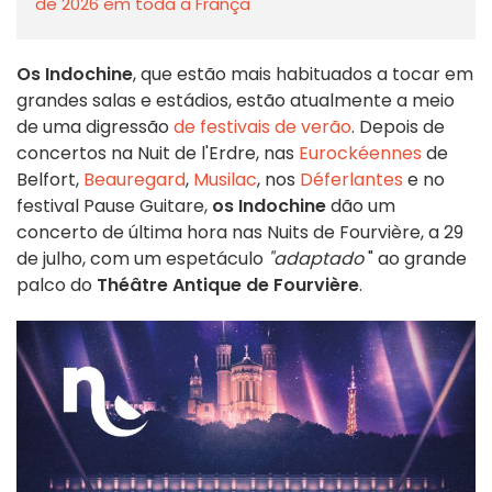
de 2026 em toda a França
Os Indochine
, que estão mais habituados a tocar em
grandes salas e estádios, estão atualmente a meio
de uma digressão
de festivais de verão
. Depois de
concertos na Nuit de l'Erdre, nas
Eurockéennes
de
Belfort,
Beauregard
,
Musilac
, nos
Déferlantes
e no
festival Pause Guitare,
os Indochine
dão um
concerto de última hora nas Nuits de Fourvière, a 29
de julho, com um espetáculo
"adaptado
" ao grande
palco do
Théâtre Antique de Fourvière
.