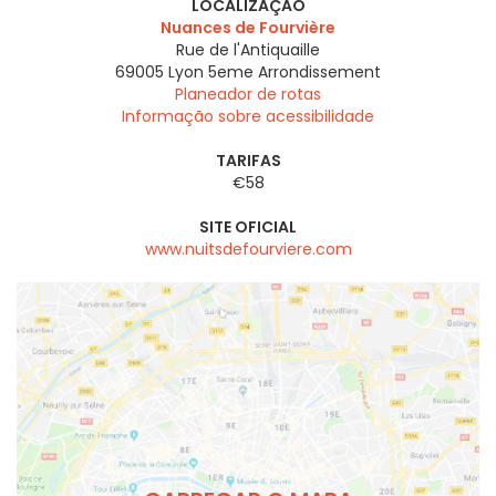
LOCALIZAÇÃO
Nuances de Fourvière
Rue de l'Antiquaille
69005
Lyon 5eme Arrondissement
Planeador de rotas
Informação sobre acessibilidade
TARIFAS
€58
SITE OFICIAL
www.nuitsdefourviere.com