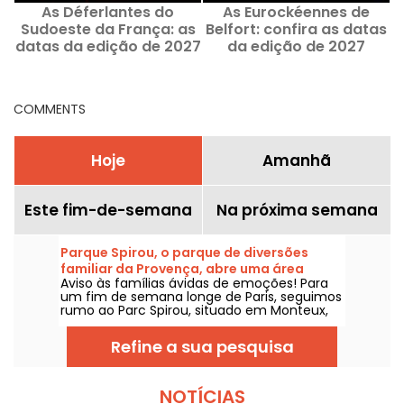
As Déferlantes do
As Eurockéennes de
Sudoeste da França: as
Belfort: confira as datas
d
datas da edição de 2027
da edição de 2027
reveladas
COMMENTS
Hoje
Amanhã
Este fim-de-semana
Na próxima semana
Parque Spirou, o parque de diversões
familiar da Provença, abre uma área
Aviso às famílias ávidas de emoções! Para
temática Naruto
um fim de semana longe de Paris, seguimos
rumo ao Parc Spirou, situado em Monteux,
no Vaucluse, na Provença, para desfrutar
das atrações inspiradas nos quadrinhos da
Refine a sua pesquisa
editora Dupuis (Spirou et Fantasio,
Marsupilami, Kid Paddle, Lucky Luke, etc.).
Um parque que reabre as portas no dia 4 de
abril de 2026, para uma temporada repleta
NOTÍCIAS