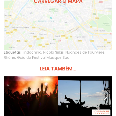
CARREGAR O MAPA
Etiquetas :
indochina
,
Nicola Sirkis
,
Nuances de Fourvière
,
Rhône
,
Guia do Festival Musique Sud
LEIA TAMBÉM...