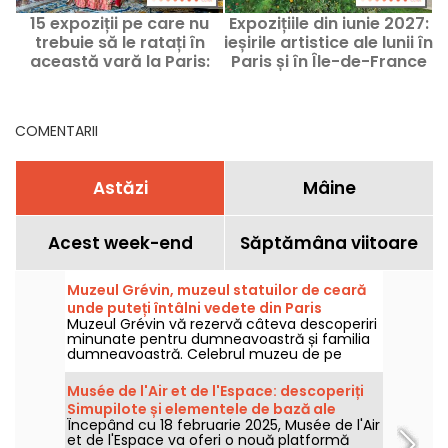
15 expoziții pe care nu
Expozițiile din iunie 2027:
trebuie să le ratați în
ieșirile artistice ale lunii în
această vară la Paris:
Paris și în Île-de-France
selecția noastră de ieșiri
COMENTARII
Astăzi
Mâine
Acest week-end
Săptămâna viitoare
Muzeul Grévin, muzeul statuilor de ceară
unde puteți întâlni vedete din Paris
Muzeul Grévin vă rezervă câteva descoperiri
minunate pentru dumneavoastră și familia
dumneavoastră. Celebrul muzeu de pe
bulevardul Montmartre vă așteaptă cu o
listă de vedete din ce în ce mai numeroasă.
Musée de l'Air et de l'Espace: descoperiți
Scenografia, reproiectată în mod constant,
Simupilote și elementele de bază ale
vă oferă o vizită îmbogățită, modernă și mai
Începând cu 18 februarie 2025, Musée de l'Air
zborului
interactivă ca niciodată.
et de l'Espace va oferi o nouă platformă