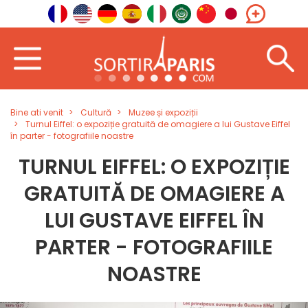
Bine ati venit
Cultură
Muzee și expoziții
Turnul Eiffel: o expoziție gratuită de omagiere a lui Gustave Eiffel
în parter - fotografiile noastre
TURNUL EIFFEL: O EXPOZIȚIE
GRATUITĂ DE OMAGIERE A
LUI GUSTAVE EIFFEL ÎN
PARTER - FOTOGRAFIILE
NOASTRE