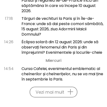
Parisul și regiunea Île-de-France încă din
săptămâna în care va începe 10 august
2026.
17:18
Târguri de vechituri la Paris și în Île-de-
France: unde să dai peste comori sâmbătă,
15 august 2026, ziua Adormirii Maicii
Domnului?
14:26
Éclipsa solară din 12 august 2026: unde să
observați fenomenul din Paris și din
împrejurimi? Evenimentele și locurile-cheie
Miercuri
14:54
Cursa Cafelei, evenimentul emblematic al
chelnerilor și chelnerițelor, nu se va mai ține
în septembrie la Paris.
Vezi mai mult