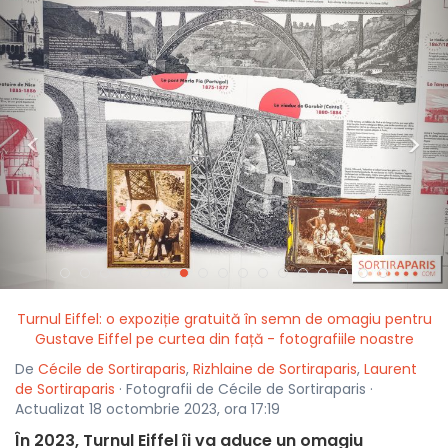
<
>
Turnul Eiffel: o expoziție gratuită în semn de omagiu pentru
Gustave Eiffel pe curtea din față - fotografiile noastre
De
Cécile de Sortiraparis
,
Rizhlaine de Sortiraparis
,
Laurent
de Sortiraparis
· Fotografii de Cécile de Sortiraparis ·
Actualizat 18 octombrie 2023, ora 17:19
În 2023, Turnul Eiffel îi va aduce un omagiu