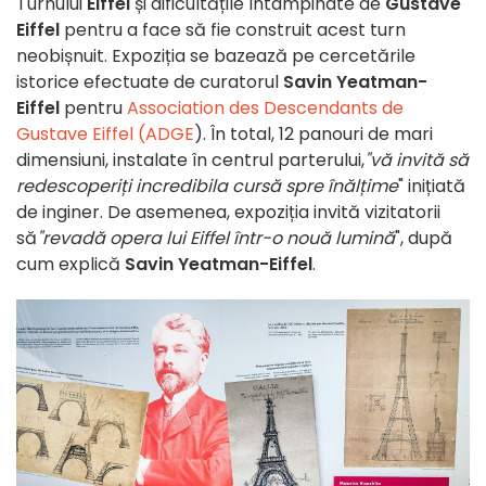
Turnului
Eiffel
și dificultățile întâmpinate de
Gustave
Eiffel
pentru a face să fie construit acest turn
neobișnuit. Expoziția se bazează pe cercetările
istorice efectuate de curatorul
Savin Yeatman-
Eiffel
pentru
Association des Descendants de
Gustave Eiffel (ADGE
). În total, 12 panouri de mari
dimensiuni, instalate în centrul parterului,
"vă invită să
redescoperiți incredibila cursă spre înălțime
" inițiată
de inginer. De asemenea, expoziția invită vizitatorii
să
"revadă opera lui Eiffel într-o nouă lumină
", după
cum explică
Savin Yeatman-Eiffel
.