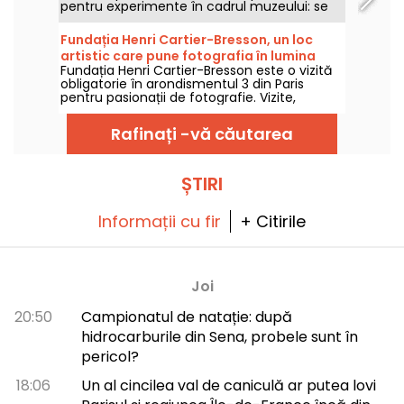
pentru experimente în cadrul muzeului: se
numește Simupilote și va permite tuturor să
intre în pielea unui pilot de avion (pe bune)!
Fundația Henri Cartier-Bresson, un loc
artistic care pune fotografia în lumina
Fundația Henri Cartier-Bresson este o vizită
reflectoarelor la Paris
obligatorie în arondismentul 3 din Paris
pentru pasionații de fotografie. Vizite,
expoziții, aflați ce este nou la această
instituție culturală.
Rafinați -vă căutarea
ȘTIRI
Informații cu fir
+ Citirile
Joi
20:50
Campionatul de natație: după
hidrocarburile din Sena, probele sunt în
pericol?
18:06
Un al cincilea val de caniculă ar putea lovi