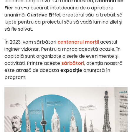
localnici deopotrivă. Cu toate acestea,
Doamna de
Fier
nu s-a bucurat întotdeauna de o aprobare
unanimă:
Gustave Eiffel
, creatorul său, a trebuit să
lupte pentru ca proiectul său să vadă lumina zilei și
să fie salvat.
În 2023, vom sărbători
centenarul morții
acestui
inginer vizionar. Pentru a marca această ocazie, în
capitală sunt organizate o serie de evenimente și
activități. Printre aceste
sărbători
, atenția noastră
este atrasă de această
expoziție
anunțată în
program.