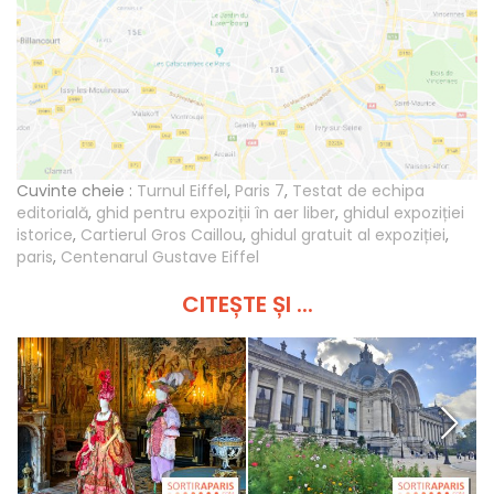
Cuvinte cheie :
Turnul Eiffel
,
Paris 7
,
Testat de echipa
editorială
,
ghid pentru expoziții în aer liber
,
ghidul expoziției
istorice
,
Cartierul Gros Caillou
,
ghidul gratuit al expoziției
,
paris
,
Centenarul Gustave Eiffel
CITEȘTE ȘI ...