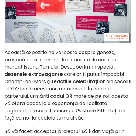
Această expoziție ne vorbește despre geneza,
provocările și elementele remarcabile care au
marcat istoria Turnului. Descoperim, în special,
desenele extravagante
care ar fi putut împodobi
Champ-de-Mars și
reacțiile celebrităților
din secolul
al XIX-lea la acest nou monument. În centrul
parterului, urmăriți
codul QR
mare de pe sol: acesta
vă oferă acces la o experiență de realitate
augmentată care îl aduce pe Gustave Eiffel față în
față cu noi, la poalele turnului său.
Să vă faceți acceptat proiectul, să îi dați viață prin