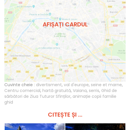
AFIȘAȚI CARDUL
Cuvinte cheie :
divertisment
,
val d'europe
,
seine et marne
,
Centru comercial
,
hartă gratuită
,
Vaiana
,
serris
,
Ghid de
sărbători de Ziua Tuturor Sfinților
,
animație copii familie
ghid
CITEȘTE ȘI ...