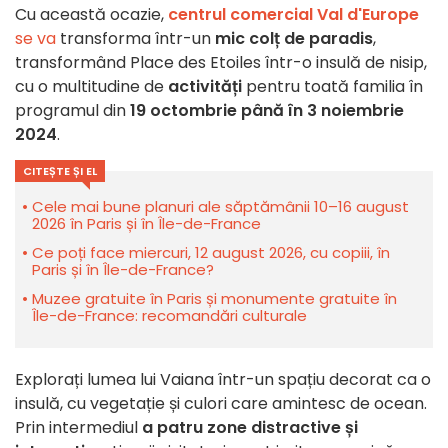
Cu această ocazie,
centrul comercial Val d'Europe
se va
transforma într-un
mic colț de paradis
,
transformând Place des Etoiles într-o insulă de nisip,
cu o multitudine de
activități
pentru toată familia în
programul din
19 octombrie până în 3 noiembrie
2024
.
CITEȘTE ȘI EL
Cele mai bune planuri ale săptămânii 10–16 august
2026 în Paris și în Île-de-France
Ce poți face miercuri, 12 august 2026, cu copiii, în
Paris și în Île-de-France?
Muzee gratuite în Paris și monumente gratuite în
Île-de-France: recomandări culturale
Explorați lumea lui Vaiana într-un spațiu decorat ca o
insulă, cu vegetație și culori care amintesc de ocean.
Prin intermediul
a patru zone distractive și