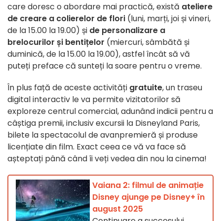
care doresc o abordare mai practică, există
ateliere
de creare a colierelor de flori
(luni, marți, joi și vineri,
de la 15.00 la 19.00) și
de personalizare a
brelocurilor și bentițelor
(miercuri, sâmbătă și
duminică, de la 15.00 la 19.00), astfel încât să vă
puteți preface că sunteți la soare pentru o vreme.
În plus față de aceste activități
gratuite
, un traseu
digital interactiv le va permite vizitatorilor să
exploreze centrul comercial, adunând indicii pentru a
câștiga premii, inclusiv excursii la Disneyland Paris,
bilete la spectacolul de avanpremieră și produse
licențiate din film. Exact ceea ce vă va face să
așteptați până când îi veți vedea din nou la cinema!
Vaiana 2: filmul de animație
Disney ajunge pe Disney+ în
august 2025
Continuare a succesului