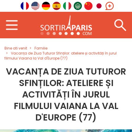
Bine ati venit
Familie
Vacanța de Ziua Tuturor Sfinților: ateliere și activități în jurul
filmului Vaiana la Val d'Europe (77)
VACANȚA DE ZIUA TUTUROR
SFINȚILOR: ATELIERE ȘI
ACTIVITĂȚI ÎN JURUL
FILMULUI VAIANA LA VAL
D'EUROPE (77)