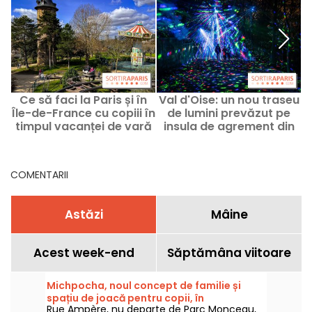
Ce să faci la Paris și în
Val d'Oise: un nou traseu
Île-de-France cu copiii în
de lumini prevăzut pe
u
timpul vacanței de vară
insula de agrement din
î
2026?
Cergy-Pontoise
COMENTARII
Astăzi
Mâine
Acest week-end
Săptămâna viitoare
Michpocha, noul concept de familie și
spațiu de joacă pentru copii, în
Rue Ampère, nu departe de Parc Monceau,
arondismentul 17