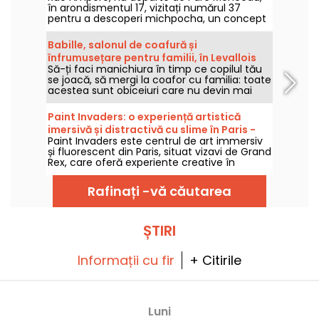
în arondismentul 17, vizitați numărul 37
pentru a descoperi michpocha, un concept
familial în care copiii și familiile sunt
bineveniți să împărtășească activități, un
Babille, salonul de coafură și
spațiu de joacă și mini tabere de vacanță.
înfrumusețare pentru familii, în Levallois
Să-ți faci manichiura în timp ce copilul tău
(92)
se joacă, să mergi la coafor cu familia: toate
acestea sunt obiceiuri care nu devin mai
ușoare atunci când devii părinte. Mai puțin
aici, la Babille, unde cuvântul de ordine este
Paint Invaders: o experiență artistică
"făcut pentru întreaga familie".
imersivă și distractivă cu slime în Paris -
Paint Invaders este centrul de art immersiv
recenzia noastră
și fluorescent din Paris, situat vizavi de Grand
Rex, care oferă experiente creative în
domeniul picturii și Action Painting din data
de 24 octombrie 2025. Începând cu 5 martie
Rafinați -vă căutarea
2026, locul va introduce noua activitate
Slime Fluo, o activitate ludică și senzorială
sub lumina UV, destinată copiilor de peste 5
ani, unde fiecare participat își creează
ȘTIRI
propriul slime fluorescent și pleacă acasă cu
el.
Informații cu fir
+ Citirile
Luni