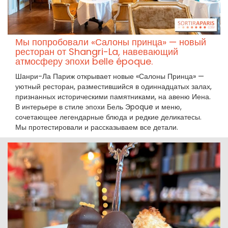
Мы попробовали «Салоны принца» — новый
ресторан от Shangri-La, навевающий
атмосферу эпохи belle époque.
Шанри-Ла Париж открывает новые «Салоны Принца» —
уютный ресторан, разместившийся в одиннадцатых залах,
признанных историческими памятниками, на авеню Иена.
В интерьере в стиле эпохи Бель Эpoque и меню,
сочетающее легендарные блюда и редкие деликатесы.
Мы протестировали и рассказываем все детали.