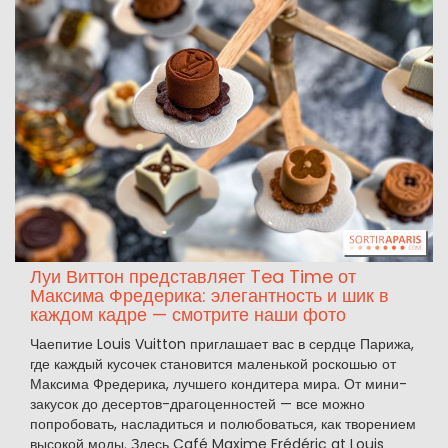
Луи Виттон представляет Tea Time от
Максима Фредерика: элегантность и шик в
каждом кадре — смотрите наши фото
Чаепитие Louis Vuitton приглашает вас в сердце Парижа,
где каждый кусочек становится маленькой роскошью от
Максима Фредерика, лучшего кондитера мира. От мини-
закусок до десертов-драгоценностей — все можно
попробовать, насладиться и полюбоваться, как творением
высокой моды. Здесь Café Maxime Frédéric at Louis