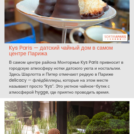
Kys Paris — датский чайный дом в самом
центре Парижа
В самом центре района Монторжье Kys Paris привносит в
городскую атмосферу нотки датского уюта и ностальгии.
Здесь Шарлотта и Питер отмечают редкую в Париже
delicacy — флёдбёллеры, которые на этом месте
называют просто “kys”. Это уютное чайное-бутик с
атмосферой hygge, где приятно проводить время.