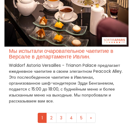
Мы испытали очаровательное чаепитие в
Версале в департаменте Ивлин.
Waldorf Astoria Versailles - Trianon Palace предлагает
ежедневное чаепитие в своем элегантном Peacock Alley.
Это послеобеденное чаепитие в Ивелинах,
организованное шеф-кондитером Эдди Бенганемом,
подается с 15:00 до 18:00, с буднейным меню и более
изысканным меню на выходные. Мы попробовали и
рассказываем вам все.
1
2
3
4
5
»