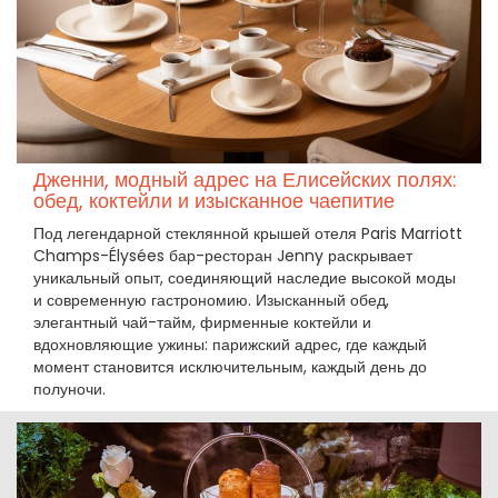
Дженни, модный адрес на Елисейских полях:
обед, коктейли и изысканное чаепитие
Под легендарной стеклянной крышей отеля Paris Marriott
Champs-Élysées бар-ресторан Jenny раскрывает
уникальный опыт, соединяющий наследие высокой моды
и современную гастрономию. Изысканный обед,
элегантный чай-тайм, фирменные коктейли и
вдохновляющие ужины: парижский адрес, где каждый
момент становится исключительным, каждый день до
полуночи.