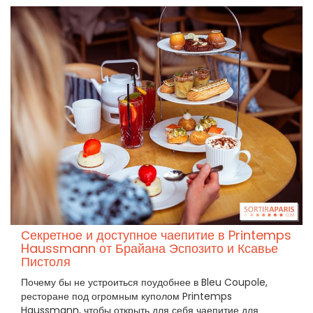
Секретное и доступное чаепитие в Printemps
Haussmann от Брайана Эспозито и Ксавье
Пистоля
Почему бы не устроиться поудобнее в Bleu Coupole,
ресторане под огромным куполом Printemps
Haussmann, чтобы открыть для себя чаепитие для