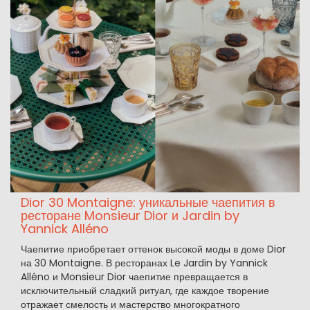
Dior 30 Montaigne: уникальные чаепития в
ресторане Monsieur Dior и Jardin by
Yannick Alléno
Чаепитие приобретает оттенок высокой моды в доме Dior
на 30 Montaigne. В ресторанах Le Jardin by Yannick
Alléno и Monsieur Dior чаепитие превращается в
исключительный сладкий ритуал, где каждое творение
отражает смелость и мастерство многократного