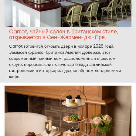
Carrot, чайный салон в британском стиле,
открывается в Сен-Жермен-дю-Пре.
Carrot готовится открыть двери в ноябре 2026 года.
Замысел франко-британки Амелии Дюверже, этот
современный чайный дом, расположенный в шестом
округе, переосмыслит ключевые блюда английской
гастрономии в интерьере, вдохновлённом лондонскими
кафе.