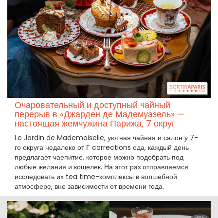
Очаровательный и доступный чайный
перерыв в «Джарден де Мадемуазель» —
настоящая жемчужина Парижа, 7 округ
Le Jardin de Mademoiselle, уютная чайная и салон у 7-
го округа недалеко от Г corrections ода, каждый день
предлагает чаепитие, которое можно подобрать под
любые желания и кошелек. На этот раз отправляемся
исследовать их tea time-комплексы в волшебной
атмосфере, вне зависимости от времени года.