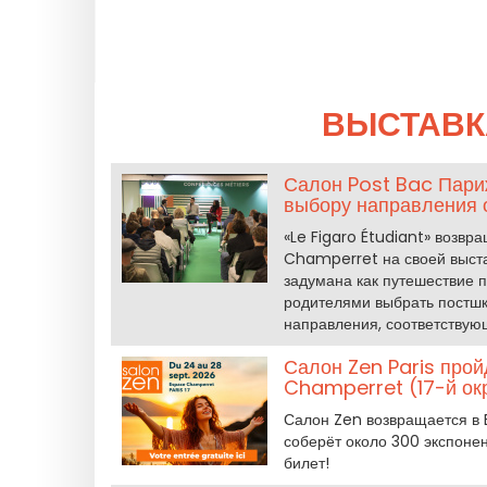
ВЫСТАВК
Салон Post Bac Париж
выбору направления 
«Le Figaro Étudiant» возвр
Champerret на своей выстав
задумана как путешествие 
родителями выбрать постшк
направления, соответствую
Салон Zen Paris прой
Champerret (17-й ок
Салон Zen возвращается в 
соберёт около 300 экспонен
билет!