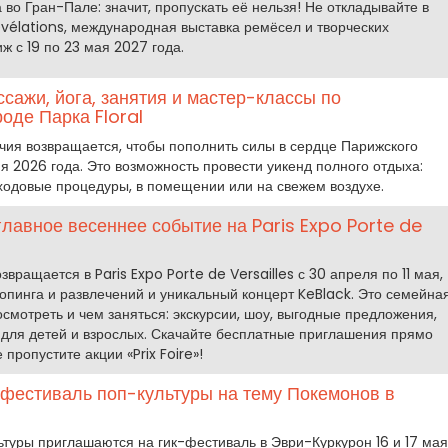
 во Гран-Пале: значит, пропускать её нельзя! Не откладывайте в
vélations, международная выставка ремёсел и творческих
ж с 19 по 23 мая 2027 года.
ассажи, йога, занятия и мастер-классы по
оде Парка Floral
учия возвращается, чтобы пополнить силы в сердце Парижского
я 2026 года. Это возможность провести уикенд полного отдыха:
уходовые процедуры, в помещении или на свежем воздухе.
 главное весеннее событие на Paris Expo Porte de
ращается в Paris Expo Porte de Versailles с 30 апреля по 11 мая,
опинга и развлечений и уникальный концерт KeBlack. Это семейна
посмотреть и чем заняться: экскурсии, шоу, выгодные предложения,
 для детей и взрослых. Скачайте бесплатные приглашения прямо
пропустите акции «Prix Foire»!
 фестиваль поп-культуры на тему Покемонов в
ьтуры приглашаются на гик-фестиваль в Эври-Куркурон 16 и 17 мая