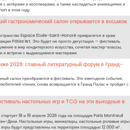
ся с актёрами и косплеерами, а также насладиться анимациями и
on в этом году.
рский гастрономический салон открывается в восьмом
остранство Espace Étoile-Saint-Honoré превратится в храм
акции Pâtiss’Art. Это будет не просто дегустация — фестиваль
жение в мир кондитерского искусства, сочетая мастер-классы,
ции и встречи с выдающимися мастерами.
риже 2026: главный литературный форум в Гранд-
жный салон преобразился в фестиваль. Это ежегодное событие,
любителей чтения, снова возвращается в Гранд Палас и пройдет с
стиваль настольных игр и TCG на эти выходные в
стартует 18 и 19 апреля 2026 года на площадке Paris Montreuil
ен-Дени. Настольные игры, миниатюры, настольные ролевые игры
 игры будут представлены на территории площадью 12 000 м².