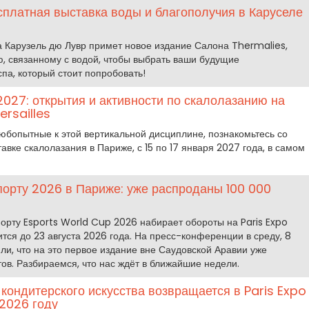
сплатная выставка воды и благополучия в Каруселе
а Карузель дю Лувр примет новое издание Салона Thermalies,
, связанному с водой, чтобы выбрать ваши будущие
па, который стоит попробовать!
027: открытия и активности по скалолазанию на
ersailles
юбопытные к этой вертикальной дисциплине, познакомьтесь со
авке скалолазания в Париже, с 15 по 17 января 2027 года, в самом
порту 2026 в Париже: уже распроданы 100 000
орту Esports World Cup 2026 набирает обороты на Paris Expo
ится до 23 августа 2026 года. На пресс-конференции в среду, 8
и, что на это первое издание вне Саудовской Аравии уже
ов. Разбираемся, что нас ждёт в ближайшие недели.
кондитерского искусства возвращается в Paris Expo
 2026 году