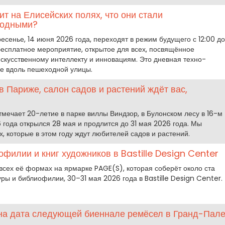
ит на Елисейских полях, что они стали
ходными?
ресенье, 14 июня 2026 года, переходят в режим будущего с 12:00 до
 бесплатное мероприятие, открытое для всех, посвящённое
искусственному интеллекту и инновациям. Это дневная техно-
хе вдоль пешеходной улицы.
в Париже, салон садов и растений ждёт вас,
отмечает 20-летие в парке виллы Виндзор, в Булонском лесу в 16-м
 года открылся 28 мая и продлится до 31 мая 2026 года. Мы
х, которые в этом году ждут любителей садов и растений.
офилии и книг художников в Bastille Design Center
 всех её формах на ярмарке PAGE(S), которая соберёт около ста
уры и библиофилии, 30–31 мая 2026 года в Bastille Design Center.
тна дата следующей биеннале ремёсел в Гранд-Пал