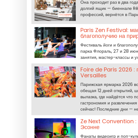
Она проходит раз в два года
долгий ящик — биеннале Ré
профессий, вернётся в Пари
Paris Zen Festival: м
благополучию на прир
Фестиваль йоги и благопол
парка Флораль, 27 и 28 июн
занятия, мастер-классы и 
Foire de Paris 2026 :
Versailles
Парижская ярмарка 2026 возв
обещая 12 дней открытий, ш
вылазка, где найдётся что 
гастрономия и развлечения
сейчас! Последние дни — не 
Ze Next Convention :
Эсонне
Фанаты видеоигр и поп-кул