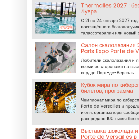
Thermalies 2027 : бе
Лувра
С 21 по 24 января 2027 год
посвящённого благополучию
талассотерапии или новый с
Салон скалолазания 2
Paris Expo Porte de V
Любители скалолазания и л
всеми ее сторонами на выст
сердце Порт-де-Версаль.
Кубок мира по киберс
билетов, программа
Чемпионат мира по киберсп
Porte de Versailles и продл
июля, организаторы сообщил
распродано 100 тысяч билет
Выставка шоколада и 
Porte de Versailles в