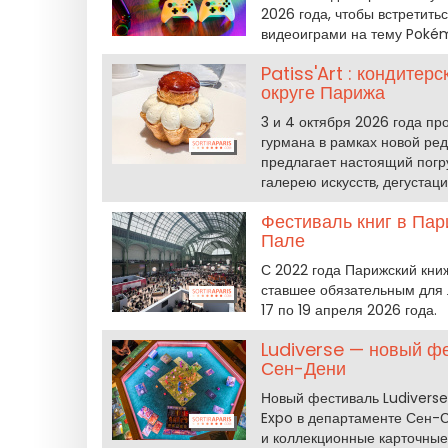
2026 года, чтобы встретить
видеоиграми на тему Pokém
Patiss'Art : кондите
округе Парижа
3 и 4 октября 2026 года пр
гурмана в рамках новой ред
предлагает настоящий погру
галерею искусств, дегуста
Фестиваль книг в Па
Пале
С 2022 года Парижский кни
ставшее обязательным для 
17 по 19 апреля 2026 года.
Ludiverse — новый фе
Сен-Дени
Новый фестиваль Ludiverse 
Expo в департаменте Сен-С
и коллекционные карточные