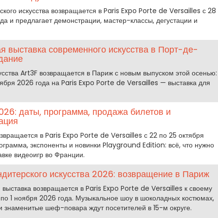
кого искусства возвращается в Paris Expo Porte de Versailles с 28
ода и предлагает демонстрации, мастер-классы, дегустации и
я выставка современного искусства в Порт-де-
здание
усства Art3F возвращается в Париж с новым выпуском этой осенью:
ября 2026 года на Paris Expo Porte de Versailles — выставка для
26: даты, программа, продажа билетов и
ация
ращается в Paris Expo Porte de Versailles с 22 по 25 октября
ограмма, экспоненты и новинки Playground Edition: всё, что нужно
авке видеоигр во Франции.
дитерского искусства 2026: возвращение в Париж
выставка возвращается в Paris Expo Porte de Versailles к своему
я по 1 ноября 2026 года. Музыкальное шоу в шоколадных костюмах,
и знаменитые шеф-повара ждут посетителей в 15-м округе.